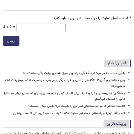
*
لطفا حاصل عبارت را در جعبه متن روبرو وارد کنید
4 + 2 =
ارسال
آخرین اخبار
بقائی خطاب به ترامپ: در تنگه گیر کرده‌ای و هیچ اعتباری برایت باقی نمانده‌است
وزیر خزانه‌داری آمریکا: تنگه هرمز امروز یا فردا دیگر باز می‌شود / وضعیت تنگه هرمز به گذشته
بر نمی‌گردد
واشنگتن: تحریم‌های جدیدی علیه ایران اعمال کردیم / هر مسیری برای دسترسی ایران به منابع
مالی را مسدود می‌کنیم
الاخبار: مذاکرات رم خواسته‌های اسرائیل را تقویت کرد/ نقش لبنان چیست؟
انصارالله: ترکیه و پاکستان از متجاوز حمایت نکنند / به محاصره عربستان ادامه می‌دهیم
پربیننده‌ترین
نماز جماعت سران ترکیه، عربستان و پاکستان + عکس / بن‌سلمان، شهباز شریف و اردوغان پس