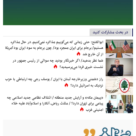
در بحث مشارکت کنید
ابوالفتح: حتی زمانی که می‌گوییم مذاکره نمی‌کنیم، در حال مذاکره
هستیم/ برجام برای ایران معجزه بود/ چون برجام به سود ایران بود آمریکا
از آن خارج شد
شما نظر بدهید/ اگر خبرنگار بودید چه سوالی از رئیس جمهور در
نشست خبری فردا می‌پرسیدید؟
راز دشمنی وزیرخارجه لبنان با ایران / یوسف رجی چه ارتباطی با حزب
نزدیک به اسرائیل دارد؟
«پیمان مکه» و آرایش جدید منطقه / ائتلاف نظامی جدید اسلامی چه
پیامی برای تهران دارد؟ / مثلث ریاض، آنکارا و اسلام‌آباد علیه خلاء
امنیتی غرب