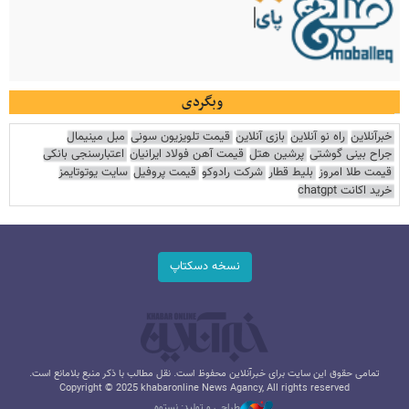
وبگردی
خبرآنلاین
راه نو آنلاین
بازی آنلاین
قیمت تلویزیون سونی
مبل مینیمال
جراح بینی گوشتی
پرشین هتل
قیمت آهن فولاد ایرانیان
اعتبارسنجی بانکی
قیمت طلا امروز
بلیط قطار
شرکت رادوکو
قیمت پروفیل
سایت یوتوتایمز
خرید اکانت chatgpt
نسخه دسکتاپ
تمامی حقوق این سایت برای خبرآنلاین محفوظ است. نقل مطالب با ذکر منبع بلامانع است.
Copyright © 2025 khabaronline News Agancy, All rights reserved
طراحی و تولید: نستوه