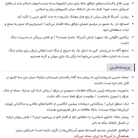
وزیر دفاع پاکستان:درهای توافق مکه برای سایر کشورها بسته نیست/جهان اسلام باید در مقابل
اسرائیل متحد شود/ کمک به حل اختلاف میان کشورهای برادر و اسلامی
رویترز: آمریکا فروش بیش از پنج هزار موشک پاتریوت به چند کشور عربی را تائید کرد
اسحاق‌ دار: به حضور در مراسم امضای توافق مکه افتخار می‌کنم / امیدواریم که منجر به صلح و
ثبات منطقه‌ای شود
برکناری ناگهانی یک سپهبد ارتش آمریکا؛ ماجرا چیست؟ / او نقش پررنگی در مدیریت جنگ
داشت
منابع آگاه به سی‌ان‌ان: کین به دنبال یک راه خروج از جنگ است/وقتی ژنرال برای پایان جنگ
دست به دامان حلقه ترامپ می‌شود/ما درگیر یک بازی موش و گربه هستیم
پربیننده‌ترین
حمله حسین شریعتمداری به پیمان سه گانه پاکستان،عربستان،ترکیه/ سزان این سه کشور در
قتل عام غزه دست داشتند
ماموریت محرمانه رئیس دستگاه اطلاعات سعودی در عراق / ریاض ادعا کرد مدارک حمله از خاک
عراق را تحویل داده‌است / مقاومت عراق فعلا دست نگه داشت
درک منطق ایرانی / رمزگشایی دیپلمات پیشین انگلیس از تاکتیک‌های نظامی و مذاکراتی تهران:
ایرانی‌ها دیوانه نیستند؛ بلکه عاقلانه در حال اهرم‌سازی هستند
پیمان مکه؛ «ناتوی اسلامی» یا حلقه‌ای تازه از اقمار ناتو در پیرامون ایران؟ / نقش پنهان ترکیه
در اتصال ائتلاف مکه به ناتو
ابوالفتح: افزایش محدود قیمت‌ها هنوز آمریکایی‌ها را نگران نکرده است/ اسرائیل بدون
هماهنگی با آمریکا به ایران حمله نمی‌کند