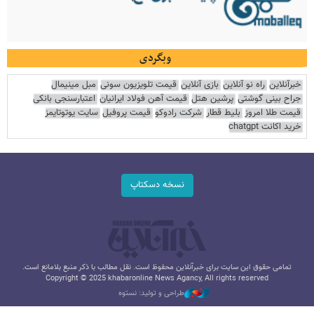
وبگردی
خبرآنلاین
راه نو آنلاین
بازی آنلاین
قیمت تلویزیون سونی
مبل مینیمال
جراح بینی گوشتی
پرشین هتل
قیمت آهن فولاد ایرانیان
اعتبارسنجی بانکی
قیمت طلا امروز
بلیط قطار
شرکت رادوکو
قیمت پروفیل
سایت یوتوتایمز
خرید اکانت chatgpt
نسخه دسکتاپ
تمامی حقوق این سایت برای خبرآنلاین محفوظ است. نقل مطالب با ذکر منبع بلامانع است.
Copyright © 2025 khabaronline News Agancy, All rights reserved
طراحی و تولید: نستوه