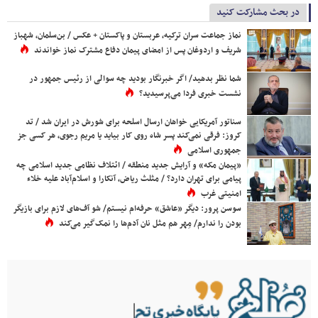
در بحث مشارکت کنید
نماز جماعت سران ترکیه، عربستان و پاکستان + عکس / بن‌سلمان، شهباز
شریف و اردوغان پس از امضای پیمان دفاع مشترک نماز خواندند
شما نظر بدهید/ اگر خبرنگار بودید چه سوالی از رئیس جمهور در
نشست خبری فردا می‌پرسیدید؟
سناتور آمریکایی خواهان ارسال اسلحه برای شورش در ایران شد / تد
کروز: فرقی نمی‌کند پسر شاه روی کار بیاید یا مریم رجوی، هر کسی جز
جمهوری اسلامی
«پیمان مکه» و آرایش جدید منطقه / ائتلاف نظامی جدید اسلامی چه
پیامی برای تهران دارد؟ / مثلث ریاض، آنکارا و اسلام‌آباد علیه خلاء
امنیتی غرب
سوسن پرور: دیگر «عاشق» حرفه‌ام نیستم/ شو آف‌های لازم برای بازیگر
بودن را ندارم/ مِهر هم مثل نان آدم‌ها را نمک‌گیر می‌کند