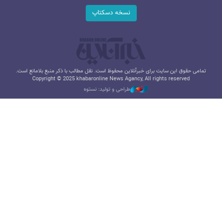
نسخه دسکتاپ
تمامی حقوق این سایت برای خبرآنلاین محفوظ است. نقل مطالب با ذکر منبع بلامانع است.
Copyright © 2025 khabaronline News Agancy, All rights reserved
طراحی و تولید: نستوه