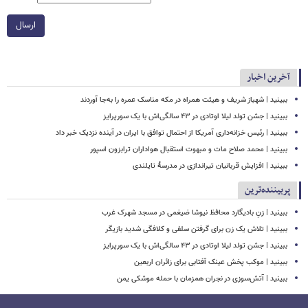
ارسال
آخرین اخبار
ببینید | شهباز شریف و هیئت همراه در مکه مناسک عمره را به‌جا آوردند
ببینید | جشن تولد لیلا اوتادی در ۴۳ سالگی‌اش با یک سورپرایز
ببینید | رئیس خزانه‌داری آمریکا از احتمال توافق با ایران در آینده نزدیک خبر داد
ببینید | محمد صلاح مات و مبهوت استقبال هواداران ترابزون اسپور
ببینید | افزایش قربانیان تیراندازی در مدرسۀ تایلندی
پربیننده‌ترین
ببینید | زنِ بادیگارد محافظ نیوشا ضیغمی در مسجد شهرک غرب
ببینید | تلاش یک زن برای گرفتن سلفی و کلافگی شدید بازیگر
ببینید | جشن تولد لیلا اوتادی در ۴۳ سالگی‌اش با یک سورپرایز
ببینید | موکب پخش عینک آفتابی برای زائران اربعین
ببینید | آتش‌سوزی در نجران همزمان با حمله موشکی یمن