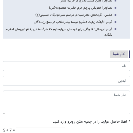
تصاویر | آیین طشت‌گذاری در جزیره کیش‎
تصاویر | تعویض پرچم حرم حضرت معصومه(س)
عکس | گریه‌های مادر بنیتا در مراسم شیرخوارگان حسینی(ع)
فیلم | قرائت زیارت عاشورا توسط رهبرانقلاب در جمع رزمندگان
فیلم | روحانی: تا وقتی پای عهدمان می‌ایستیم که طرف مقابل به عهدوپیمان احترام
بگذارد
نظر شما
*
لطفا حاصل عبارت را در جعبه متن روبرو وارد کنید
5 + 7 =