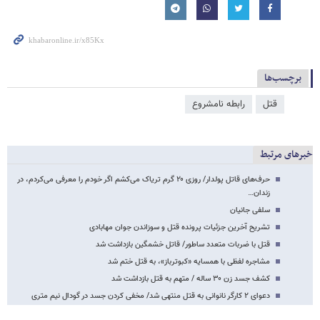
برچسب‌ها
قتل
رابطه نامشروع
خبرهای مرتبط
حرف‌های قاتل پولدار/ روزی ۲۰ گرم تریاک می‌کشم اگر خودم را معرفی می‌کردم، در
زندان…
سلفی جانیان
تشریح آخرین جزئیات پرونده قتل و سوزاندن جوان مهابادی
قتل با ضربات متعدد ساطور/ قاتل خشمگین بازداشت شد
مشاجره لفظی با همسایه «کبوترباز»، به قتل ختم شد
کشف جسد زن ۳۰ ساله / متهم به قتل بازداشت شد
دعوای ۲ کارگر نانوانی به قتل منتهی شد/ مخفی کردن جسد در گودال نیم متری