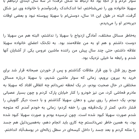
سوار کردم و از آنجا بود که ارتباط ما شکل گرفت؛ در سه سال ابتدای ارتباطم با
سهیلا خانواده وی را نمی‌شناختم، اما اندک‌اندک رفت‌وآمدم با خانواده وی نیز شکل
گرفت، البته در طول این ١٨ سال، دوستی‌ام با سهیلا پیوسته نبود و بعضی اوقات
دیربه‌دیر او را می‌دیدم.
به‌خاطر مسائل مختلف، آمادگی ازدواج با سهیلا را نداشتم، البته هم من سهیلا را
دوست داشتم و هم او به من علاقه‌مند بود. به تک‌تک اعضای خانواده سهیلا
علاقه داشتم، حتی چند سال پیش من راننده ماشین عروس یکی از آشنایان آنها
شدم و رابطه ما خیلی نزدیک بود.
صبح روز قتل با وی قرار ملاقات گذاشتم و پس از خوردن صبحانه قرار شد برای
خرید به بیرون برویم، زمانی که سوار ماشین شدیم، با سهیلا درباره مسائل
مختلفی در حال صحبت بودم، در یک لحظه نمی‌دانم چه اتفاقی افتاد که سهیلا به
مادرم فحاشی کرد، من نیز خودرو را کنار خیابان پارک کردم و چون بسیار عصبانی
بودم، یک دستم را روی بینی و دهان سهیلا گذاشتم و با دست دیگر گلویش را
فشار دادم، کمتر از یک‌دقیقه وی را خفه کردم؛ زمانی به خودم آمدم که متوجه
شدم صورت سهیلا کبود شده است. چون ترسیده بودم و صورت سهیلا کبود شده
بود، به همین خاطر نمی‌دانستم چه کاری باید انجام دهم، به‌همین‌دلیل هم جسد
را مثله کردم و بعد جسد را داخل کیسه‌ای در سطل زباله‌ای در یوسف‌آباد انداختم.