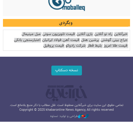
وبگردی
خبرآنلاین
راه نو آنلاین
بازی آنلاین
قیمت تلویزیون سونی
مبل مینیمال
جراح بینی گوشتی
پرشین هتل
قیمت آهن فولاد ایرانیان
اعتبارسنجی بانکی
قیمت طلا امروز
بلیط قطار
شرکت رادوکو
قیمت پروفیل
نسخه دسکتاپ
تمامی حقوق این سایت برای خبرآنلاین محفوظ است. نقل مطالب با ذکر منبع بلامانع است.
Copyright © 2025 khabaronline News Agancy, All rights reserved
طراحی و تولید: نستوه