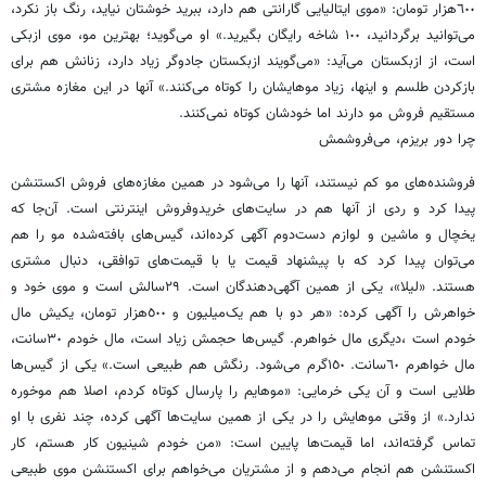
٦٠٠‌هزار تومان: «موی ایتالیایی گارانتی هم دارد، ببرید خوشتان نیاید، رنگ باز نکرد،
می‌توانید برگردانید، ١٠٠ شاخه رایگان بگیرید.» او می‌گوید؛ بهترین مو، موی ازبکی
است، از ازبکستان می‌آید: «می‌گویند ازبکستان جادوگر زیاد دارد، زنانش هم برای
بازکردن طلسم و اینها، زیاد موهایشان را کوتاه می‌کنند.» آنها در این مغازه مشتری
مستقیم فروش مو دارند اما خودشان کوتاه نمی‌کنند.
چرا دور بریزم، می‌فروشمش
فروشنده‌های مو کم نیستند، آنها را می‌شود در همین مغازه‌های فروش اکستنشن
پیدا کرد و ردی از آنها هم در سایت‌های خریدوفروش اینترنتی است. آن‌جا که
یخچال و ماشین و لوازم دست‌دوم آگهی کرده‌اند، گیس‌های بافته‌شده مو را هم
می‌توان پیدا کرد که با پیشنهاد قیمت یا با قیمت‌های توافقی، دنبال مشتری
هستند. «لیلا»، یکی از همین آگهی‌دهندگان است. ٢٩سالش است و موی خود و
خواهرش را آگهی کرده: «هر دو با هم یک‌میلیون و ٥٠٠هزار تومان، یکیش مال
خودم است ،دیگری مال خواهرم. گیس‌ها حجمش زیاد است، مال خودم ٣٠سانت،
مال خواهرم ٦٠سانت. ١٥٠گرم می‌شود. رنگش هم طبیعی است.» یکی از گیس‌ها
طلایی است و آن یکی خرمایی: «موهایم را پارسال کوتاه کردم، اصلا هم موخوره
ندارد.» از وقتی موهایش را در یکی از همین سایت‌ها آگهی کرده، چند نفری با او
تماس گرفته‌اند، اما قیمت‌ها پایین است: «من خودم شینیون کار هستم، کار
اکستنشن هم انجام می‌دهم و از مشتریان می‌خواهم برای اکستنشن موی طبیعی