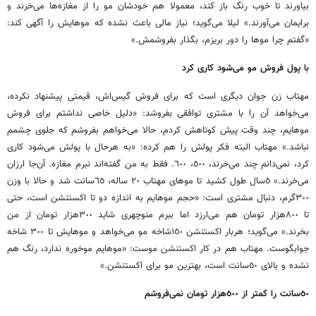
بیاورند تا خوب رنگ باز کند، معمولا هم خودشان مو را از مغازه‌ها می‌خرند و
برایمان می‌آورند.» لیلا می‌گوید؛ نیاز مالی باعث نشده که موهایش را آگهی کند:
«گفتم چرا موها را دور بریزم، بگذار بفروشمش.»
با پول فروش مو می‌شود کاری کرد
مهتاب زن جوان دیگری است که برای فروش گیس‌اش، قیمتی پیشنهاد نکرده،
می‌خواهد آن را با مشتری توافقی بفروشد: «دلیل خاصی نداشتم برای فروش
موهایم، چند وقت پیش کوتاهش کردم، حالا می‌خواهم بفروشم که جلوی چشمم
نباشد.» مهتاب البته فکر پولش را هم کرده: «به ‌هرحال با پولش می‌شود کاری
کرد، نمی‌دانم چند می‌خرند، ٥٠٠، ٦٠٠. فقط به من گفته‌اند نبرم مغازه. آن‌جا ارزان
می‌خرند.» ٥‌سال طول کشید تا موهای مهتاب ٢٠ ساله، ٦٥سانت شد و حالا با وزن
٣٠٠گرم، دنبال مشتری است: «حجم موهایم به اندازه دو تا اکستنشن است، حتی
تا ٨٠٠‌هزار تومان هم می‌ارزد اما ببرم منوچهری شاید ٣٠٠‌هزار تومان از من
بخرند.» می‌گوید؛ هربار اکستنشن ١٥٠شاخه مو می‌خواهد و موهایش تا ٣٠٠ شاخه
جوابگوست. مهتاب هم در کار اکستنشن موست: «موهایم موخوره ندارد، رنگ هم
نشده و بالای ٥٠سانت است، بهترین مو برای اکستنشن.»
٥٠سانت را کمتر از ٥٠٠‌هزار تومان نمی‌فروشم