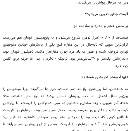
ولی به‌ هرحال پولش را می‌گیرند.
قیمت چطور تعیین می‌شود؟
براساس حجم و اندازه و سلامت مو.
قیمت‌ها از ١٠٠، ٢٠٠‌هزار تومان شروع می‌شود و به پنج‌میلیون تومان هم می‌رسد،
گران‌ترین مویی که تابه‌حال در این مغازه کنج یکی از پاساژهای خیابان منوچهری
تهران فروخته شده و هنوز به یاد مرد جوان مغازه‌دار مانده، ٥‌میلیون تومان بود:
«اندازه‌اش یک‌متر و ٣٠‌سانتی‌متر بود، نزدیک ٥٠٠گرم.» آیدا اما حرف برای گفتن
زیاد دارد.
اینها آدم‌های نیازمندی هستند؟
نه همه‌شان، اما بین‌شان نیازمند هم هست، خیلی‌ها می‌گویند؛ چرا موهایمان را
بریزیم سطل آشغال. اما خب بین‌شان کسانی بودند که نیاز مالی داشتند. مثلا
هفته آخر شهریور، چند مشتری داشتیم که موی دخترشان را فروختند تا برایشان
کیف و کتاب و دفتر برای مدرسه بخرند. دختر هم راضی بود، موهایش را فروخت
تا فلان کیفی که دیده بود را بخرد یا مثلا بیمار سرطانی داشتیم که قرار بود
شیمی‌درمانی کند. آمد و موهایش را فروخت. بعضی از این بیماران هم می‌آیند تا