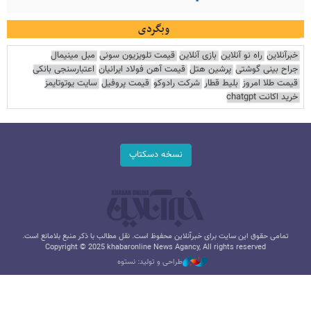
وبگردی
خبرآنلاین
راه نو آنلاین
بازی آنلاین
قیمت تلویزیون سونی
مبل مینیمال
جراح بینی گوشتی
پرشین هتل
قیمت آهن فولاد ایرانیان
اعتبارسنجی بانکی
قیمت طلا امروز
بلیط قطار
شرکت رادوکو
قیمت پروفیل
سایت یوتوتایمز
خرید اکانت chatgpt
نسخه دسکتاپ
تمامی حقوق این سایت برای خبرآنلاین محفوظ است. نقل مطالب با ذکر منبع بلامانع است.
Copyright © 2025 khabaronline News Agancy, All rights reserved
طراحی و تولید: نستوه