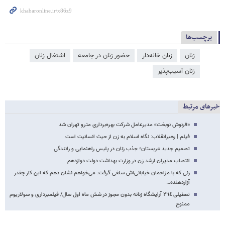
برچسب‌ها
زنان
زنان خانه‌دار
حضور زنان در جامعه
اشتغال زنان
زنان آسیب‌پذیر
خبرهای مرتبط
«فرنوش نوبخت» مدیرعامل شرکت بهره‌برداری مترو تهران شد
فیلم | رهبرانقلاب: نگاه اسلام به زن از حیث انسانیت است
تصمیم جدید عربستان؛ جذب زنان در پلیس راهنمایی و رانندگی
انتصاب مدیران ارشد زن در وزارت بهداشت دولت دوازدهم
زنی که با مزاحمان خیابانی‌اش سلفی گرفت: می‌خواهم نشان دهم که این کار چقدر
آزاردهنده…
تعطیلی ٢٦٤ آرایشگاه زنانه بدون مجوز در شش ماه اول سال/ فیلمبرداری و سولاریوم
ممنوع