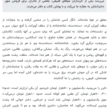
می‌رسد یکی از خریداران موهای طبیعی: بعضی از مادران برای فروش موی
دخترانشان به مغازه ما می‌آیند و با پولش کتاب و دفتر می‌خرند.
معلق در هوا مانده‌اند. انگار کسی جانشان را در مشتی گرفته و به مجازات از
سقف آویزان کرده. دسته‌دسته، شاخه‌شاخه یا از سقف آویزانند یا کنج دیوار، سیر و
پر نشسته‌اند به تماشا. به تماشای کسی که بیاید دستی بر آنها بکشد، تکانشان
دهد و شاید همین‌جا، در همان مغازه شلوغ، با چند اسکناس، سرنوشت‌شان به
سرنوشت دیگری گره بخورد. شاخه‌شاخه، دسته‌دسته مو، با هر باز و بسته‌شدن
در، در هم غوطه می‌خورند، رنگ به رنگ. مشکی پرکلاغی، زیتونی، طلایی، شرابی
و قهوه‌ای روشن و تیره با یک کش سیاه، از هم جدا شده‌اند. سقف، پشت همین
دسته‌های مو پنهان شده، دسته‌های مو که هرکدام قصه‌ای دارند، قصه دختربچه‌ها
و زنان جوان، با موهای بلند خرمایی و طلایی که به وقت رفتن، یا چشمانشان از
اشکی که در آن جوش خورده، برق می‌زند یا به خنده‌ای، کش آمده اما پس سر
همه‌شان، قیچی، رد زخمش را جا گذاشته.
«این را می‌بینید، یک‌میلیون و ٥٠٠‌هزار تومان خریدیم. آن یکی ارزان‌تر است، حدودا
٣٠٠، ٤٠٠‌هزار تومان. آن عقبی هم کوتاه است، حدود ١٠٠‌هزار تومان درمی‌آید.»
موی یک‌میلیون و ٥٠٠‌هزار تومانی بلند است و خرمایی. دختر جوانی که پشت
ویترین ایستاده، می‌گوید که صاحبش، دختری بلندقد بود و مو تا پایین کمرش