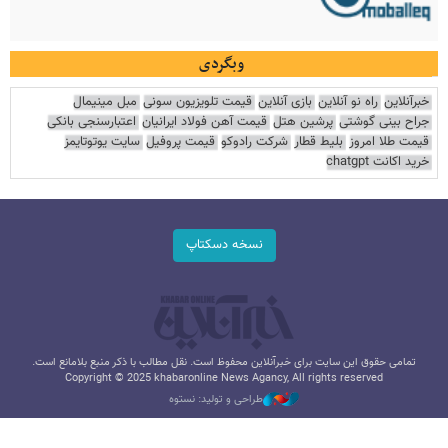
وبگردی
خبرآنلاین
راه نو آنلاین
بازی آنلاین
قیمت تلویزیون سونی
مبل مینیمال
جراح بینی گوشتی
پرشین هتل
قیمت آهن فولاد ایرانیان
اعتبارسنجی بانکی
قیمت طلا امروز
بلیط قطار
شرکت رادوکو
قیمت پروفیل
سایت یوتوتایمز
خرید اکانت chatgpt
نسخه دسکتاپ
تمامی حقوق این سایت برای خبرآنلاین محفوظ است. نقل مطالب با ذکر منبع بلامانع است.
Copyright © 2025 khabaronline News Agancy, All rights reserved
طراحی و تولید: نستوه