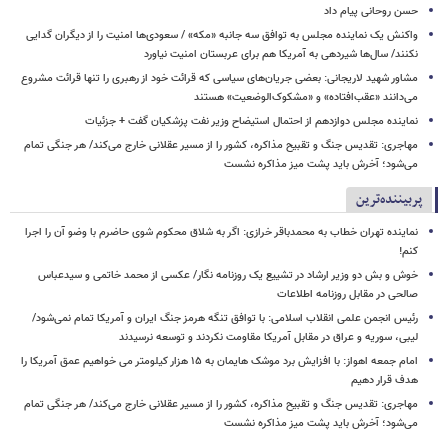
حسن روحانی پیام داد
واکنش یک نماینده مجلس به توافق سه جانبه «مکه» / سعودی‌ها امنیت را از دیگران گدایی
نکنند/ سال‌ها شیردهی به آمریکا هم برای عربستان امنیت نیاورد
مشاور شهید لاریجانی: بعضی جریان‌های سیاسی که قرائت خود از رهبری را تنها قرائت مشروع
می‌دانند «عقب‌افتاده» و «مشکوک‌الوضعیت» هستند
نماینده مجلس دوازدهم از احتمال استیضاح وزیر نفت پزشکیان گفت + جزئیات
مهاجری: تقدیس جنگ و تقبیح مذاکره، کشور را از مسیر عقلانی خارج می‌کند/ هر جنگی تمام
می‌شود؛ آخرش باید پشت میز مذاکره نشست
پربیننده‌ترین
نماینده تهران خطاب به محمدباقر خرازی: اگر به شلاق محکوم شوی حاضرم با وضو آن را اجرا
کنم!
خوش و بش دو وزیر ارشاد در تشییع یک روزنامه نگار/ عکسی از محمد خاتمی و سیدعباس
صالحی در مقابل روزنامه اطلاعات
رئیس انجمن علمی انقلاب اسلامی: با توافق تنگه هرمز جنگ ایران و آمریکا تمام نمی‌شود/
لیبی، سوریه و عراق در مقابل آمریکا مقاومت نکردند و توسعه نرسیدند
امام‌ جمعه اهواز: با افزایش برد موشک هایمان به ۱۵ هزار کیلومتر می خواهیم عمق آمریکا را
هدف قرار دهیم
مهاجری: تقدیس جنگ و تقبیح مذاکره، کشور را از مسیر عقلانی خارج می‌کند/ هر جنگی تمام
می‌شود؛ آخرش باید پشت میز مذاکره نشست