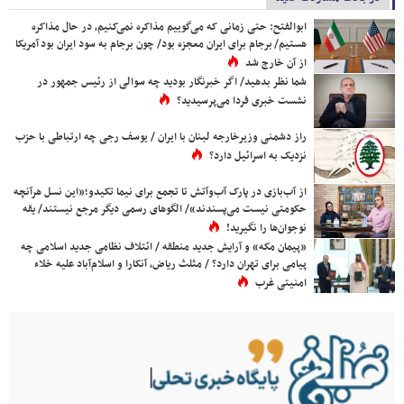
ابوالفتح: حتی زمانی که می‌گوییم مذاکره نمی‌کنیم، در حال مذاکره
هستیم/ برجام برای ایران معجزه بود/ چون برجام به سود ایران بود آمریکا
از آن خارج شد
شما نظر بدهید/ اگر خبرنگار بودید چه سوالی از رئیس جمهور در
نشست خبری فردا می‌پرسیدید؟
راز دشمنی وزیرخارجه لبنان با ایران / یوسف رجی چه ارتباطی با حزب
نزدیک به اسرائیل دارد؟
از آب‌بازی در پارک آب‌وآتش تا تجمع برای نیما تکیدو؛«این نسل هرآنچه
حکومتی نیست می‌پسندند»/ الگوهای رسمی دیگر مرجع نیستند/ یقه
نوجوان‌ها را نگیرید!
«پیمان مکه» و آرایش جدید منطقه / ائتلاف نظامی جدید اسلامی چه
پیامی برای تهران دارد؟ / مثلث ریاض، آنکارا و اسلام‌آباد علیه خلاء
امنیتی غرب