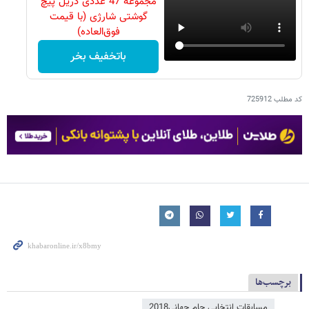
مجموعه 47 عددی دریل پیچ
گوشتی شارژی‌ (با قیمت
فوق‌العاده)
باتخفیف بخر
کد مطلب
725912
برچسب‌ها
مسابقات انتخابی جام جهانی2018