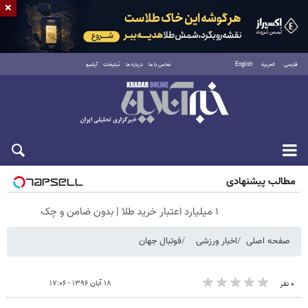
×
فارسی
العربية
English
تماس با ما
درباره ما
تبلیغات
آرشیو
شنبه ۱۷ مرداد ۱۴۰۵
مطالب پیشنهادی
۱ میلیارد اعتبار خرید طلا | بدون ضامن و چک
صفحه اصلی
اخبار ورزشی
فوتبال جهان
۱۸ آبان ۱۳۹۶ - ۱۷:۰۶
۰ نفر