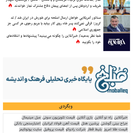
شریف و اردوغان پس از امضای پیمان دفاع مشترک نماز خواندند
سناتور آمریکایی خواهان ارسال اسلحه برای شورش در ایران شد / تد
کروز: فرقی نمی‌کند پسر شاه روی کار بیاید یا مریم رجوی، هر کسی جز
جمهوری اسلامی
شما نظر بدهید/ خبرآنلاین را چگونه می‌بینید؟ پیشنهادها و انتقادهای
خود را بگویید
وبگردی
خبرآنلاین
راه نو آنلاین
بازی آنلاین
قیمت تلویزیون سونی
مبل مینیمال
جراح بینی گوشتی
پرشین هتل
قیمت آهن فولاد ایرانیان
اعتبارسنجی بانکی
قیمت طلا امروز
بلیط قطار
شرکت رادوکو
قیمت پروفیل
سایت یوتوتایمز