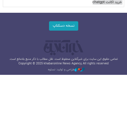
خرید اکانت chatgpt
نسخه دسکتاپ
تمامی حقوق این سایت برای خبرآنلاین محفوظ است. نقل مطالب با ذکر منبع بلامانع است.
Copyright © 2025 khabaronline News Agancy, All rights reserved
طراحی و تولید: نستوه