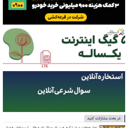
در بحث مشارکت کنید
نماز جماعت سران ترکیه، عربستان و پاکستان + عکس / بن‌سلمان، شهباز