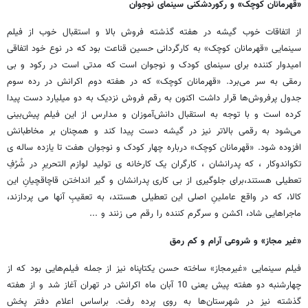
«قهرمانان کوچک» و رکوردشکنی سینمای نوجوان
از اتفاقات خوب گیشه در هفته گذشته فروش بالا و استقبال خوب از فیلم
سینمایی «قهرمانان کوچک» به کارگردانی حسین قناعت بود که در نوع خود اتفاقی
امیدوار کننده برای سینمای کودک و نوجوان است که مدتی است در رکود و بی
رمقی به سر می‌برد. «قهرمانان کوچک» که در هفته دوم اکرانش در رده سوم
جدول پرفروش‌ها قرار داشت اکنون به رقم فروش نزدیک به دو میلیارد دست پیدا
کرده است و با توجه به استقبال دانش‌آموزان و مدارس از این فیلم پیش‌بینی
می‌شود به رقمی بالاتر نیز در گیشه دست پیدا کند و همچنان بر مخاطبانش
افزوده شود. «قهرمانان کوچک» درباره چهار کودک و نوجوان هفت تا یازده ساله ی
تکواندوکار ، که پدرانشان ، کارگران یک کارخانه ی تولید لوازم التحریرِ در شُرُفِ
تعطیلی هستند،برای جلوگیری از بی کاری پدرانشان و گیر انداختن قاچاقچیانِ این
کالا، که در واقع عاملینِ اصلی این تعطیلی هستند، به تعقیبِ آنها می پردازند،
ماجراهایی شاد، اکشن و سرگرم کننده را رقم می زنند و ...
«غیر مجاز» و شروعی آرام و کم رمق
فیلم سینمایی «غیرمجاز» ساخته حسن یکتاپناه نیز از جمله فیلم‌هایی بود که از
چهارشنبه دو هفته پیش یعنی 10 آبان ماه اکرانش در تهران آغاز شد و از هفته
گذشته نیز در شهرستان‌ها به روی پرده رفت. براساس اعلام دفتر پخش