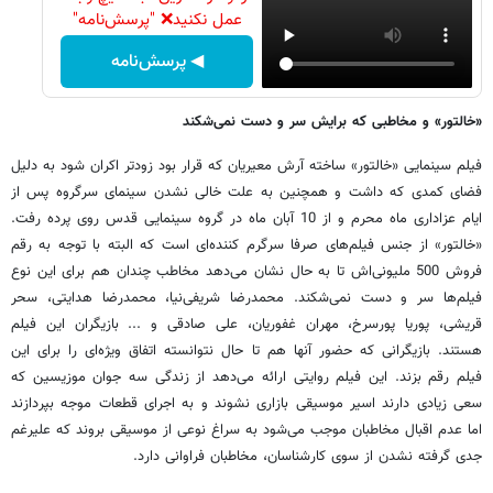
عمل نکنید❌ "پرسش‌نامه"
◀ پرسش‌نامه
«خالتور» و مخاطبی که برایش سر و دست نمی‌شکند
فیلم سینمایی «خالتور» ساخته آرش معیریان که قرار بود زودتر اکران شود به دلیل
فضای کمدی که داشت و همچنین به علت خالی نشدن سینمای سرگروه پس از
ایام عزاداری ماه محرم و از 10 آبان ماه در گروه سینمایی قدس روی پرده رفت.
«خالتور» از جنس فیلم‌های صرفا سرگرم کننده‌ای است که البته با توجه به رقم
فروش 500 ملیونی‌اش تا به حال نشان می‌دهد مخاطب چندان هم برای این نوع
فیلم‌ها سر و دست نمی‌شکند. محمدرضا شریفی‌نیا، محمدرضا هدایتی، سحر
قریشی، پوریا پورسرخ، مهران غفوریان، علی صادقی و ... بازیگران این فیلم
هستند. بازیگرانی که حضور آنها هم تا حال نتوانسته اتفاق ویژه‌ای را برای این
فیلم رقم بزند. این فیلم روایتی ارائه می‌دهد از زندگی سه جوان موزیسین که
سعی زیادی دارند اسیر موسیقی بازاری نشوند و به اجرای قطعات موجه بپردازند
اما عدم اقبال مخاطبان موجب می‌شود به سراغ نوعی از موسیقی بروند که علیرغم
جدی گرفته نشدن از سوی کارشناسان، مخاطبان فراوانی دارد.