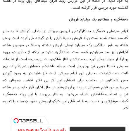
به خود ندید. در ادامه در این گزارش روند اکران فیلم‌های روی پرده در هفته
گذشته مورد بررسی قرار گرفته است.
«خفه‌گی» و هفته‌ای یک میلیارد فروش
فیلم سینمایی «خفگی» به کارگردانی فریدون جیرانی از ابتدای اکرانش تا به حال
که سه هفته شده است روند فروش نسبتا ثابتی را در گیشه طی کرده است و هر
هفته به طور میانگین یک میلیارد تومان فروش داشته و حالا در سومین هفته
اکرانش نیز سه میلیاردی شده است. «خفه‌گی» علاوه بر اینکه از حضور دو چهره
پرطرفدار سینما یعنی نوید محمدزاده و الناز شاکردوست بهره برده است از تبلیغات
محیطی نسبتا خوبی نیز برخوردار است. جمله عاشقشم خفه‌اش نمی‌کنم که پای
ثابت همه تبلیغات محیطی این فیلم جیرانی است نیز شاید در به وجود آوردن
حس کنجکاوی در مخاطب برای تماشای این اثر بی تاثیر نباشد. همچنان که
می‌بینیم این فیلم همچنان در رده پرفروش‌های در حال اکران قرار دارد و هر هفته
نیز بر تعداد مخاطبانش اضافه می‌شود. به نظر می‌رسد با این روند «خفه‌گی»
گیشه موفق‌تری را نسبت به فیلم قبلی این کارگردان یعنی «خواب‌زده‌ها» را تجربه
کند.
زانو درد دارین؟ به هیچ وجه