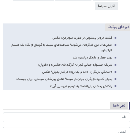
اکران سینما
خبرهای مرتبط
مُشت پرویز پرستویی بر صورت سوپرمن/ عکس
خیلی‌ها با پول کارگردان می‌شوند/ شباهت‌های سینما با فوتبال از نگاه یک دستیار
کارگردان
بهناز جعفری بازیگر «پاسیو» شد
تبریک جشنواره جهانی فجر به کارگردانان «نفس» و «کوپال»
۹ سالگیِ بازیگر زن «ابد و یک روز» در کنار پدرش/ عکس
بحران کمبود بازیگران جوان در سینما/ عامل پیر شدن سینمای ایران چیست؟
واکنش رخشان بنی‌اعتماد به ترمیم «روسری آبی»
نظر شما