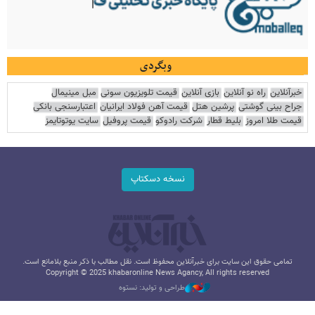
وبگردی
خبرآنلاین
راه نو آنلاین
بازی آنلاین
قیمت تلویزیون سونی
مبل مینیمال
جراح بینی گوشتی
پرشین هتل
قیمت آهن فولاد ایرانیان
اعتبارسنجی بانکی
قیمت طلا امروز
بلیط قطار
شرکت رادوکو
قیمت پروفیل
سایت یوتوتایمز
نسخه دسکتاپ
تمامی حقوق این سایت برای خبرآنلاین محفوظ است. نقل مطالب با ذکر منبع بلامانع است.
Copyright © 2025 khabaronline News Agancy, All rights reserved
طراحی و تولید: نستوه