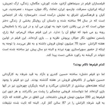
فیلمسازان فیلم در سینماهای آزادی، ملت، کورش، مگامال، زندگی، ارگ تجریش،
اریکه ایرانیان، سمرقند، چارسو، ایران، تماشا، راگا، جوان، سپیده ، عصرجدید، جی،
کیان و فرهنگسرای اشراق به نمایش درآمده است. «غیرمجاز» یک اثر اجتماعی
است که در سال 94 ساخته شده و داستان آن روایتگر بخشى از زندگى دختر
جوانی است که در پی یافتن نامزد خود به تهران می آید و در این راه با ناملایماتی
روبه رو می شود که توقع آن را ندارد. در این فیلم میلاد کی‌مرام، لیلا زارع،
یاسمن معاوی، نگار جوکار، پریوش نظریه و ... بازی کرده‌اند. این فیلم در اولین
هفته اکرانش حدود 70 میلیون تومان فروش داشته و به نظر می‌رسد با توجه به
اینکه از حضور سوپراستاری بهره نبرده و البته دو سال پیش نیز ساخته شده است
نتواند در گیشه به رکورد شکنی دست پیدا کند.
کدام فیلم‌ها ناکام بودند؟
اما دو فیلم «شنل» ساخته حسین کندری و «آزاد به قید شرط» به کارگردانی
حسین شهابی از ناکام‌های فروش در هفته گذشته بودند. این دو فیلم با وجود
اینکه هفته‌های بیشتری از اکرانشان می‌گذرد و البته بازیگران چهره‌تری نیز در آنها
بازی کرده‌اند اما نتوانستند فروشی چشمگیر را پشت سر بگذرانند و هر دوی این
فیلم‌ها زیر 200 میلیون تومان فروش داشته‌اند. این اتفاق در حالی افتاده که «آزاد
به قید شرط» اکرانش را در 87 سالن آغاز کرد. البته که ثابت شده تبلیغات