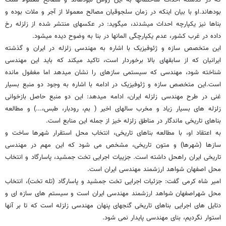
بودهاند.او با بیان اینکه در زمان سلجوقیان مصالح معمولا از آجر و ملات بوده و
بناها نیز یکپارچه احداث میشدند، میگوید: در عکسهای منتشر شده از زلزله رخ
داده در غرب کشور، عدم یکپارچگی المانها در بنا به وضوح دیده میشود.
این متخصص سازه و ژئوفیزیک با اشاره به مهندسی زلزله در ایران و گذشته
ایرانیان که از سابقهای بالا برخوردار است، تاکید میکند که باید این مهندسی
شناخته شود، مهندسی که سیستمی سازهای را نشان میدهد اما مغفول مانده
است.این متخصص سازه و ژئوفیزیک در ادامه با اشاره به وجود دو منبع بسیار
غنی در طرح مهندسی زلزله ایران، ادامه میدهد: این دو منبع حاصل بازخوانی
زلزله های بسیار زیاد و مخرب سالهای اخیر ( بم، رودبار، طبس،...) و مطالعه
بناهای تاریخی ماندگار در مناطق زلزله خیز از جمله این منابع است.
به اعتقاد او، با مطالعه بناهای تاریخی، انتخاب محل استقرار شهرها ساخت و
سازها (شهرها) و متون تاریخی، مشخص می شود که این مهم در مهندسی
تاریخی ایران راهحل داشته است. جزییات اجرایی تخت جمشید، پاسارگاد و انتخاب
محل اصفهان شواهد ارزشمند مهندسی ایران است.
امیر شاه کرمی گفت: جزئیات اجرایی تخت جمشید و پاسارگاد (تله تخت)، انتخاب
محل شهراصفهان شواهد ارزشمند مهندسی ایران است و سیستم های سازه ای و
دتایل های اجرایی بناهای تاریخی گنجهای پنهان مهندسی زلزله است که تا بر آنها
استوار نگردیم، بنای مهندسی پایدار نمی شود.