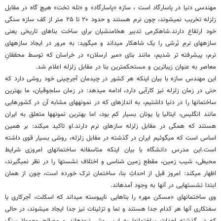
مهندسی دنیا در پاسارگاد است ، سازه «پاسارگاد» و «تله تخت» هیچ گاه در مقابل
زلزله تخریب نمیشوند، چون نرم هستند و حدود ۲۰ تا ۲۵ متر از کف سازه سنگی
خود ارتفاع دارند.شاهکرمی تدبیر هخامنشیان برای ساخت بناهای تاریخی یعنی
سازههای نرمِ بُرشی را یک شاهکار میداند و میگوید: به مرور در ایجاد سازههای
نرم، پیشرفته تر شدیم، مانند بنای «میر ارسلان» در خراسان که توسط محققانِ
معاصر به عنوان زیباترین و مستحکمترین بنا در مقابل زلزله اعلام شد.
این مهندس سازه با بیان اینکه هر کشور در چیدمان آجرچینی خود روشی دارد که
حتی در زمان زلزله نیز کارآیی دارد، ادامه میدهد: در زمان سلجوقیان، ما بهترین
ساختمانها را در دنیا داشتیم، به اندازهای که در نمونههای مشابه آن در کشورهایی
مانند انگلیس، ایتالیا یا یونان بسیار کم بود، اما بهترین نمونهها متعلق به ایران
هستند که همگی در مقابل زلزله سازهای نرم دارند.او تاکید میکند: بر همین
اساس است که میگوئیم ایران در گذشته در مقابل زلزله، روشی بسیار قوی داشته
است.این مدرس دانشگاه با بیان اینکه متاسفانه ساختمانهای امروزی شرایط
محیطی، شیب زمین، مقطع زمین شناسی و اختلاف نشستها را در نظر نمیگیرند،
اظهار میکند: امروز قبل از احداثِ بنا، ساختمان ترک خورده است، چون از همان
ابتدا نشستهایی در آنها به وجود آمدهاند.
وی ساختمانهای «مسکن مهر» را بناهایی ناپیوسته میداند که اسکلت، آجرکاری یا
سفتکاری آنها هر کدام جدا هستند و نما و تزئینات نیز جدا ایجاد میشوند، در حالی
که در گذشته احداث ساختمانها به این روش نبودهاند و مصالح معمولا سنگ