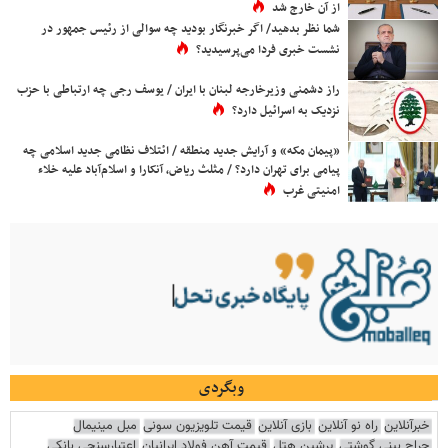
از آن خارج شد
شما نظر بدهید/ اگر خبرنگار بودید چه سوالی از رئیس جمهور در
نشست خبری فردا می‌پرسیدید؟
راز دشمنی وزیرخارجه لبنان با ایران / یوسف رجی چه ارتباطی با حزب
نزدیک به اسرائیل دارد؟
«پیمان مکه» و آرایش جدید منطقه / ائتلاف نظامی جدید اسلامی چه
پیامی برای تهران دارد؟ / مثلث ریاض، آنکارا و اسلام‌آباد علیه خلاء
امنیتی غرب
وبگردی
خبرآنلاین
راه نو آنلاین
بازی آنلاین
قیمت تلویزیون سونی
مبل مینیمال
جراح بینی گوشتی
پرشین هتل
قیمت آهن فولاد ایرانیان
اعتبارسنجی بانکی