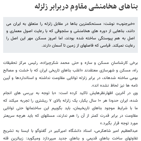
بناهای هخامنشی مقاوم دربرابر زلزله
«خبرجنوب» نوشت: مستحکمترین بناها در مقابل زلزله را متعلق به ایران می
دانند، بناهایی از دوره های هخامنشی و سلجوقی که با رعایت اصول معماری و
اصلِ به هم پیوستگی ساخته شده بودند، اما امروز مسکن مهر این اصل را
رعایت نمیکند. قیاسی که فاصلهای از زمین تا آسمان دارند.
برخی کارشناسانِ مسکن و سازه و حتی محمد شکرچیزاده، رئیس مرکز تحقیقات
راه، مسکن و شهرسازی معتقدند «اغلب بناهای تاریخی ایران که با خشت و مصالح
بومی ساخته شدهاند، در برابر زلزله توانایی مقاومت نداشته و استانداردها و آیین
نامه ها نیز لحاظ نشده اند».
وی در آخرین اظهارنظرهایش تاکید کرده است: «با توجه به بررسی های انجام
شده، ایران حدودا هر ۱۰ سال یکبار، یک زلزله بالای ۷ ریشتری را تجربه میکند که
ما با شرایط موجود بناهای تاریخیمان، باید بگوییم این ساختمانها حتی توانایی
مقاومت در برابر قدرت کمتر از آن را هم ندارند، مسئلهای که باید هرچه سریعتر
مورد توجه قرار بگیرد.»
عبدالعظیم امیر شاهکرمی، استاد دانشگاه امیرکبیر در گفتوگو با ایسنا به تشریح
تفاوتهای ساخت بناهای قدیمی و بناهای جدید میپردازد ومیگوید: زیباترین قله