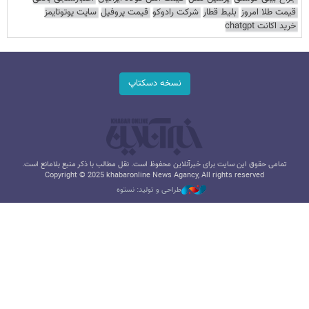
قیمت طلا امروز
بلیط قطار
شرکت رادوکو
قیمت پروفیل
سایت یوتوتایمز
خرید اکانت chatgpt
نسخه دسکتاپ
تمامی حقوق این سایت برای خبرآنلاین محفوظ است. نقل مطالب با ذکر منبع بلامانع است.
Copyright © 2025 khabaronline News Agancy, All rights reserved
طراحی و تولید: نستوه