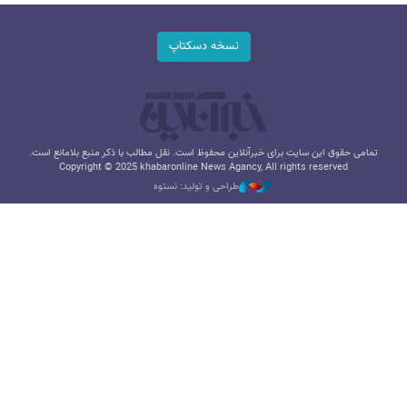
نسخه دسکتاپ
تمامی حقوق این سایت برای خبرآنلاین محفوظ است. نقل مطالب با ذکر منبع بلامانع است.
Copyright © 2025 khabaronline News Agancy, All rights reserved
طراحی و تولید: نستوه