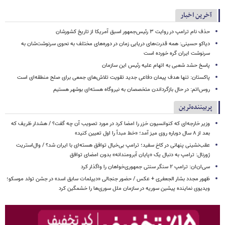
آخرین اخبار
حذف نام ترامپ در روایت ۳ رئیس‌جمهور اسبق آمریکا از تاریخ کشورشان
دیاکو حسینی: همه قدرت‌های دریایی زمان در دوره‌های مختلف به نحوی سرنوشت‌شان به
سرنوشت ایران گره خورده است
پاسخ حشد شعبی به اتهام‌ علیه رئیس این سازمان
پاکستان: تنها هدف پیمان دفاعی جدید تقویت تلاش‌های جمعی برای صلح منطقه‌ای است
روس‌اتم: در حال بازگرداندن متخصصان به نیروگاه هسته‌ای بوشهر هستیم
پربیننده‌ترین
وزیر خارجه‌ای که کنوانسیون خزر را امضا کرد در مورد تصویب آن چه گفت؟ / هشدار ظریف که
بعد از ۸ سال دوباره روی میز آمد؛ «خط مبدأ را اول تعیین کنید»
عقب‌نشینی پنهانی در کاخ سفید؛ ترامپ بی‌خیال توافق هسته‌ای با ایران شد؟ / وال‌استریت
ژورنال: ترامپ به دنبال یک «پایان آبرومندانه» بدون امضای توافق
سی‌ان‌ان: ترامپ ۲ سنگر سنتی جمهوری‌خواهان را واگذار کرد
ظهور مجدد بشار الجعفری + عکس / حضور جنجالی «دیپلمات سابق اسد» در جشن تولد موسکو؛
ویدیوی نماینده پیشین سوریه در سازمان ملل سوری‌ها را خشمگین کرد