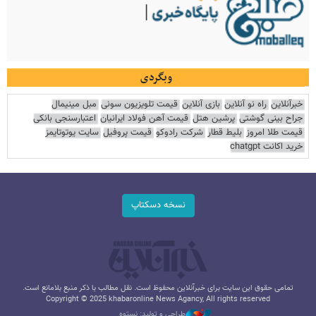
وبگردی
خبرآنلاین
راه نو آنلاین
بازی آنلاین
قیمت تلویزیون سونی
مبل مینیمال
جراح بینی گوشتی
پرشین هتل
قیمت آهن فولاد ایرانیان
اعتبارسنجی بانکی
قیمت طلا امروز
بلیط قطار
شرکت رادوکو
قیمت پروفیل
سایت یوتوتایمز
خرید اکانت chatgpt
نسخه دسکتاپ
تمامی حقوق این سایت برای خبرآنلاین محفوظ است. نقل مطالب با ذکر منبع بلامانع است.
Copyright © 2025 khabaronline News Agancy, All rights reserved
طراحی و تولید: نستوه