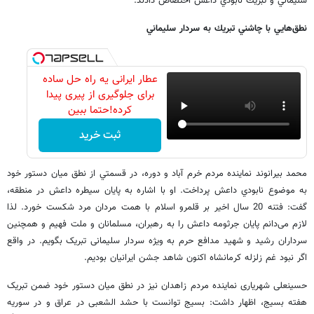
سليماني و تبريك نابودي داعش اختصاص دادند.
نطق‌هايي با چاشني تبريك به سردار سليماني
عطار ایرانی یه راه حل ساده
برای جلوگیری از پیری پیدا
کرده!حتما ببین
ثبت خرید
محمد بيرانوند نماينده مردم خرم آباد و دوره، در قسمتي از نطق ميان دستور خود
به موضوع نابودي داعش پرداخت. او با اشاره به پایان سیطره داعش در منطقه،
گفت: فتنه 20 سال اخیر بر قلمرو اسلام با همت مردان مرد شکست خورد. لذا
لازم می‌دانم پایان جرثومه داعش را به رهبران، مسلمانان و ملت فهیم و همچنین
سرداران رشید و شهید مدافع حرم به ویژه سردار سلیمانی تبریک بگویم. در واقع
اگر نبود غم زلزله کرمانشاه اکنون شاهد جشن ایرانیان بودیم.
حسینعلی شهریاری نماينده مردم زاهدان نيز در نطق میان دستور خود ضمن تبریک
هفته بسیج، اظهار داشت: بسیج توانست با حشد الشعبی در عراق و در سوریه