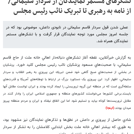
تشکرهای مستمر نمایندگان از سردار سلیمانی/
از نامه به رهبری تا تبریک نائب رئیس مجلس
عملی شدن قول سردار قاسم سلیمانی در نابودی داعش، موضوعی بود که در
جلسه امروز مجلس مورد توجه نمایندگان قرار گرفت و با تشکرهای مستمر
نمایندگان همراه شد.
به گزارش خبرآنلاين، نقطه آغاز تشكرهاي دنباله‌دار اهالي خانه ملت از حاج قاسم
سليماني، با صحبت‌هاي مسعود پزشكيان نائب رئيس مجلس كليد خورد.
پزشكيان
در بخشي از صحبت‌هاي صبح گاهی خود ضمن تبريك اين پيروزي به رهبر انقلاب و سردار
سليماني،‌ اظهار كرد: این پیروزی یک دستاورد بزرگ در ارتباط با توطئه‌های آمریکا و قدرت‌های
سلطه‌گری است که در منطقه این گروه تروریستی را ایجاد کرده بودند و ایران توانست مقابل آنها
بایستد.برخی کشورها می‌خواستند کشورهای منطقه و جمهوری اسلامی ایران را وادار کنند در
مقابل تروریست‌ها کوتاه بیاید و تسلیم شود اما این اتفاق نیفتاد و ایران و مردم منطقه پیروز
میدان بودند.
(اينجا)
شادي حاصل از پيروزي بر داعش در نطق‌ها و تذكرهاي نمايندگان نيز مشهود بود،
به طوري كه بيشتر اهالي خانه ملت بخش ابتدايي كلامشان را به تشكر از سردار