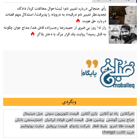
رأی جنجالی درباره تغییر نام؛ ثبت‌احوال مخالفت کرد/ دادگاه
تجدیدنظر تغییر نام «رقیه» به «رویا» را پذیرفت/ استدلال مهم قضات
درباره حق هویت
راز ۱۵ روز بی‌خبری از حمیدرضا رجب‌زاده فاش شد/ مداح جوان چگونه
به قتل رسید؟ روایت یک قرار مرگ با دختر بلاگر
وبگردی
خبرآنلاین
راه نو آنلاین
بازی آنلاین
قیمت تلویزیون سونی
مبل مینیمال
جراح بینی گوشتی
پرشین هتل
قیمت آهن فولاد ایرانیان
اعتبارسنجی بانکی
قیمت طلا امروز
بلیط قطار
شرکت رادوکو
قیمت پروفیل
سایت یوتوتایمز
خرید اکانت chatgpt