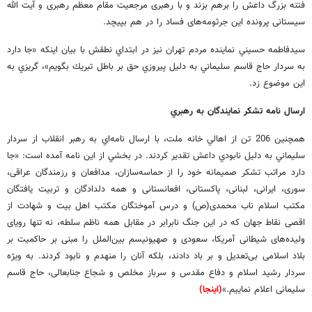
فتنه بزرگ داعش را برهم بزند و با رهبری مرجعیت مقام معظم رهبری و آیت الله
سیستانی پرونده این جرثومه‌های فساد را در هم بپیچد.
سيدفاطمه حسيني نماينده مردم تهران نيز در ابتداي نطقش با بيان اينكه «جا دارد
به سردار حاج قاسم سليماني به دليل پيروزي حق بر باطل تبريك بگويم»، گريزي به
اين موضوع زد.
ارسال نامه تشكر نمايندگان به رهبري
همچنين 206 تن از اهالي خانه ملت، با ارسال نامه‌اي به رهبر انقلاب از سردار
سليماني به دليل نابودي داعش تقدير كردند. در بخشي از اين نامه آمده است: «جا
دارد مراتب تشکر صمیمانه خود را از حماسه‌سازان، مدافعان و رزمندگان عراقی،
سوری، ایرانی، لبنانی، پاکستانی، افعانستانی و همه دلدادگان و تربیت یافتگان
مکتب اسلام ناب محمدی(ص) و درس آموختگان مکتب اهل بیت و شهادت از
اقصی نقاط جهان که در این جنگ نابرابر در مقابل همه ناظم سلطه، نه تنها رویای
ولیده‌های شیطانی آمریکا، سعودی و صهیونیسم بین‌الملل را مبنی بر حاکمیت بر
بلاد اسلامی بی‌تعدیل و بر باد دادند، بلکه آنان را منهدم و نابود کردند. به ویژه
سردار رشید اسلام و دفاع مقدس و سرباز مخلص و شجاع جنابعالی، حاج قاسم
سلیمانی اعلام نماییم.»
(اينجا)