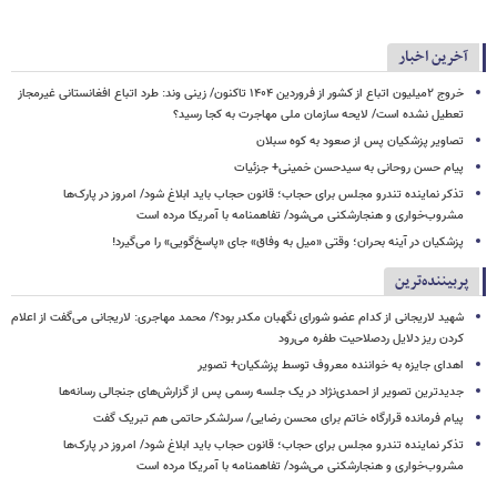
آخرین اخبار
خروج ۲میلیون اتباع از کشور از فروردین ۱۴۰۴ تاکنون/ زینی وند: طرد اتباع افغانستانی غیرمجاز
تعطیل نشده است/ لایحه سازمان ملی مهاجرت به کجا رسید؟
تصاویر پزشکیان پس از صعود به کوه سبلان
پیام حسن روحانی به سیدحسن خمینی+ جزئیات
تذکر نماینده تندرو مجلس برای حجاب؛ قانون حجاب باید ابلاغ شود/ امروز در پارک‌ها
مشروب‌خواری و هنجارشکنی می‌شود/ تفاهمنامه با آمریکا مرده است
پزشکیان در آینه بحران؛ وقتی «میل به وفاق» جای «پاسخ‌گویی» را می‌گیرد!
پربیننده‌ترین
شهید لاریجانی از کدام عضو شورای نگهبان مکدر بود؟/ محمد مهاجری: لاریجانی می‌گفت از اعلام
کردن ریز دلایل ردصلاحیت طفره می‌رود
اهدای جایزه به خواننده معروف توسط پزشکیان+ تصویر
جدیدترین تصویر از احمدی‌نژاد در یک جلسه رسمی پس از گزارش‌های جنجالی رسانه‌ها
پیام فرمانده قرارگاه خاتم برای محسن رضایی/ سرلشکر حاتمی هم تبریک گفت
تذکر نماینده تندرو مجلس برای حجاب؛ قانون حجاب باید ابلاغ شود/ امروز در پارک‌ها
مشروب‌خواری و هنجارشکنی می‌شود/ تفاهمنامه با آمریکا مرده است