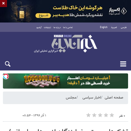
×
فارسی
العربية
English
تماس با ما
درباره ما
تبلیغات
آرشیو
دوشنبه ۱۹ مرداد ۱۴۰۵
صفحه اصلی
اخبار سیاسی
مجلس
۱ آذر ۱۳۹۶ - ۰۸:۵۴
۰ نفر