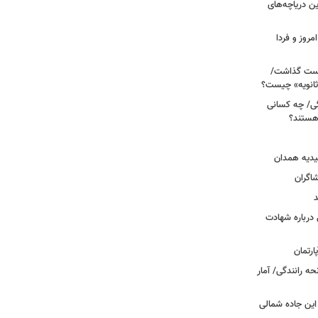
 آبی/ بهترین دریاچه‌های
مروز و فردا
دوم روی دست گذاشت/
ثانویه» چیست؟
ی/ چه کسانی
 هستند؟
یدیه همدان
شاگران
د
درباره شهادت
ه رانندگی/ آمار
این جاده شمالی