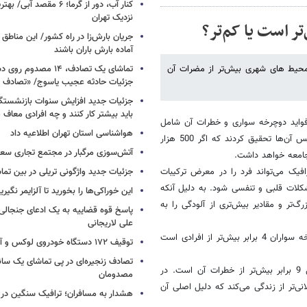
کنار آب، دور از گرما؛ ۶ مقصد
نزدیک تهران
ر است یا کم‌تر؟
جریان بارش‌زا در راه کشور/ این مناطق ا
آماده بارش باران باشند
حیط‌ های شهری بیش‌تر از مضرات آن
تماشای یک تصادف، ۱۴ مص
جزئیات حادثه عجیب یاسوج/ «تصادف 
جزئیات جدید افزایش سنوات بازنشستگ
باید بیشتر کار کنند و چه افرادی معاف
فواید دوچرخه سواری و خطرات آن شامل
هواشناسی استان تهران اطلاعیه داد
قرار گرفتن در معرض دود خودروها یا تصادفات رانندگی را بررسی کردند. سپس آن‌ها تحقیق کردند که اگر 500 هزار
آتش‌سوزی مرگبار در مجتمع تجاری سع
جامعه خواهد داشت.
فیک می‌تواند فرد را در معرض ترکیبات
جزئیات جدید واژگونی تریلی در بین تما
شکلات قلبی و تنفسی شود. به دلیل آنکه
این خوراکی‌ها را بخورید تا آلزایمر نگیری
گ‌تر و مقادیر بیش‌تری از آلودگی را به
پاسخ قوه قضاییه به یک ادعای جنجالی 
علی لاریجانی
آن‌ها هم‌چنین بررسی کردند که خطر مرگ بر اثر تصادفات رانندگی برای دوچرخه سواران 4 برابر بیش‌تر از افرادی است
توقیف ۱۷۲ دستگاه خودروی لوکس و آپارتمان
تصادف زنجیره‌ای در پی تماشای یک سانح
اما با این حال محققان متوجه شدند فواید دوچرخه سواری در هلند حداقل 9 برابر بیش‌تر از خطرات آن است. در
مصدومان
ی خودرو از دوچرخه استفاده کنند بین 3 تا 14 ماه طولانی‌تر از زندگی می‌کند که دلیل اصلی آن‌
هشدار به مسافران؛ ترافیک سنگین در 