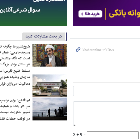
در بحث مشارکت کنید
شیخ‌نشین‌ها چگونه فک
مسجدجامعی: عمان تن
است که نگاه متفاوتی 
عربستان برادر بزرگ‌
مسلط خلیج فارس ا
سازمان وظیفه عمومی 
معافیت سربازان فراری
ابوالفتح: برای ترامپ
سر کار باشد یا عمامه/
تغییر حکومت نیست/ 
در توقف حملات نقش
2 + 9 =