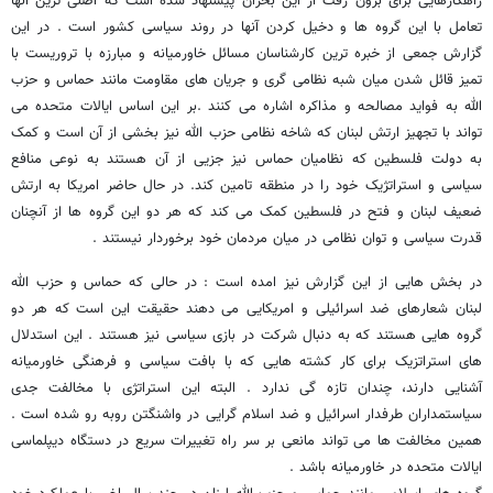
راهکارهایی برای برون رفت از این بحران پیشنهاد شده است که اصلی ترین آنها
تعامل با این گروه ها و دخیل کردن آنها در روند سیاسی کشور است . در این
گزارش جمعی از خبره ترین کارشناسان مسائل خاورمیانه و مبارزه با تروریست با
تمیز قائل شدن میان شبه نظامی گری و جریان های مقاومت مانند حماس و حزب
الله به فواید مصالحه و مذاکره اشاره می کنند .بر این اساس ایالات متحده می
تواند با تجهیز ارتش لبنان که شاخه نظامی حزب الله نیز بخشی از آن است و کمک
به دولت فلسطین که نظامیان حماس نیز جزیی از آن هستند به نوعی منافع
سیاسی و استراتژیک خود را در منطقه تامین کند. در حال حاضر امریکا به ارتش
ضعیف لبنان و فتح در فلسطین کمک می کند که هر دو این گروه ها از آنچنان
قدرت سیاسی و توان نظامی در میان مردمان خود برخوردار نیستند .
در بخش هایی از این گزارش نیز امده است : در حالی که حماس و حزب الله
لبنان شعارهای ضد اسرائیلی و امریکایی می دهند حقیقت این است که هر دو
گروه هایی هستند که به دنبال شرکت در بازی سیاسی نیز هستند . این استدلال
های استراتزیک برای کار کشته هایی که با بافت سیاسی و فرهنگی خاورمیانه
آشنایی دارند، چندان تازه گی ندارد . البته این استراتژی با مخالفت جدی
سیاستمداران طرفدار اسرائیل و ضد اسلام گرایی در واشنگتن روبه رو شده است .
همین مخالفت ها می تواند مانعی بر سر راه تغییرات سریع در دستگاه دیپلماسی
ایالات متحده در خاورمیانه باشد .