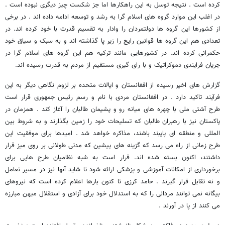
کرده است . نتیجه توسل به این راهکارها اما جز شکست چیز دیگری نبوده است .
در اغلب این موارد گروه های اسلام گرا به رشد و توسعه ادامه داده اند . در برخی
از کشورها این گروه ها دولتمردان را وادار به تقسیم قدرت با خود کرده اند. در
تعدادی هم این گروه ها قوانین رایج را زیر پا گذاشته اند و به سبک و سیاق خود
حکمرانی کرده اند. در کشورهایی مانند ترکیه هم این گروه های اسلام گرا در
جریان فرایندی دموکراتیک و با رای گیری مستقیم از مردم به قدرت رسیده اند.
گزارش های اخیر رسیده از افغانستان و ایالات متحده بر لزوم نگاهی دیگر به این
فرآیند تاکید دارد . در افغانستان مردی با نام و رسم رئیس جمهوری قرار است
طرح آشتی ملی با چهره های میانه رو و پشیمان طالبان را آغاز کند . همزمان در
پاکستان نیز با رهبران طالبان که تسلیحات خود را زمین بگذارند و به شروط بین
المللی و منطقه ای پایبند باشند، مذاکره خواهد شد . امیدها برای موفقیت این
طرح زمانی از راه می رسد که گزینه های پیشین که مدتی طولانی بر روی میز قرار
داشتند، اکنون بسته شده اند. قرار است به شبه نظامیان طرح هایی برای
برخورداری از امکانات آموزشی و پزشکی ارائه شود تا شاید آنها نیز در مسیر تعامل
و نه تقابل قرار گیرند . حامد کرزی تا کنون بارها اعلام کرده است که نیروهای
بیگانه نمی توانند مردانی را که به استدلال خود برای آزادی و استقلال میهن مبارزه
می کنند از پا در آورند .