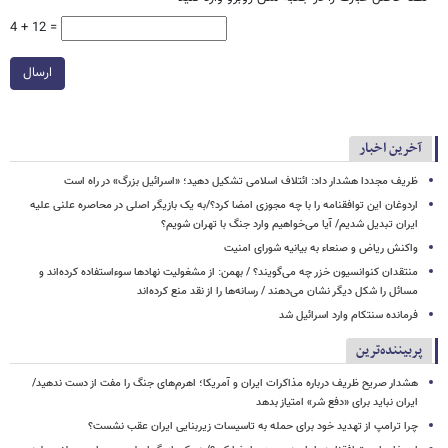
4 + 12 =
ارسال
آخرین اخبار
ظریف مجددا هشدار داد: ائتلاف اسلامی تشکیل دهید؛ «اسرائیل بزرگ» در راه است
اردوغان این توافقنامه را با چه مجوزی امضا کرد؟/به یک بازیگر اصلی در محاصره علنی علیه
ایران تبدیل شدیم/ آیا می‌خواهیم وارد جنگ با تهران شویم؟
واکنش ریاض و صنعاء به بیانیه شورای امنیت
منتقدان کنوانسیون خزر چه می‌گویند؟ / بهمن: از مشغولیت نهادها سوءاستفاده کرده‌اند و
مسائل را شکل دیگر نشان می‌دهند / رسانه‌ها را از نقد منع کرده‌اند
فرمانده سنتکام وارد اسرائیل شد
پربیننده‌ترین
هشدار صریح ظریف درباره مذاکرات ایران و آمریکا؛ اهرم‌های جنگ را مفت از دست ندهید/
ایران نباید برای «دفع شر» امتیاز بدهد
چرا ترامپ از تهدید خود برای حمله به تاسیسات زیربنایی ایران عقب نشست؟