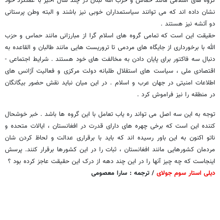
گروه های اسلامی مانند حماس و حزب الله لبنان در چند سال اخیر با عملکرد خود
نشان داده اند که می توانند سیاستمداران خوبی نیز باشند و البته وطن پرستانی
دو آتشه نیز هستند .
حقیقت این است که تمامی گروه های اسلام گرا از مبارزانی مانند حماس و حزب
الله با برخورداری از جایگاه های مردمی تا تروریست هایی مانند طالبان و القاعده به
دنبال سه فاکتور برای پایان دادن به مخالفت های خود هستند . شرایط اجتماعی -
اقتصادی ملی ، سیاست های استقلال طلبانه دولت مرکزی و فعالیت آژانس های
اطلاعات امنیتی در جهان عرب و اسلام . در این میان نباید نقش حضور بیگانگان
در منطقه را نیز فراموش کرد .
توجه به این سه اصل می تواند ره یاب تعامل با این گروه ها باشد . خبر خوشحال
کننده این است که برخی چهره های دارای قدرت در افغانستان ، ایالات متحده و
ناتو اکنون به این باور رسیده اند که باید با برقراری عدالت و لحاظ کردن شان
مردمان کشورهایی مانند افغانستان ، ثبات را در این کشورها برقرار کنند. پرسش
اینجاست که چه چیز آنها را در این چند دهه از درک این حقیقت عاجز کرده بود ؟
دیلی استار سوم جولای
/ ترجمه : سارا معصومی