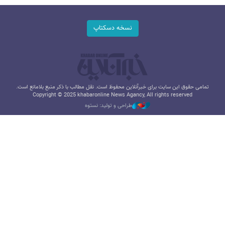
نسخه دسکتاپ
تمامی حقوق این سایت برای خبرآنلاین محفوظ است. نقل مطالب با ذکر منبع بلامانع است.
Copyright © 2025 khabaronline News Agancy, All rights reserved
طراحی و تولید: نستوه