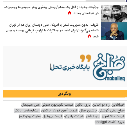
جزئیات جدید از قتل یک مداح/ پخش ویدئوی پیکر حمیدرضا رجب‌زاده
در شبکه‌های معاند
ظریف: بدون مدیریت تنش با آمریکا، حتی دوستان ایران هم از تهران
فاصله می‌گیرند/ایران نباید در مذاکرات با ترامپ قربانی روسیه و چین
شود
وبگردی
خبرآنلاین
راه نو آنلاین
بازی آنلاین
قیمت تلویزیون سونی
مبل مینیمال
جراح بینی گوشتی
پرشین هتل
قیمت آهن فولاد ایرانیان
اعتبارسنجی بانکی
قیمت طلا امروز
بلیط قطار
شرکت رادوکو
قیمت پروفیل
سایت یوتوتایمز
خرید اکانت chatgpt