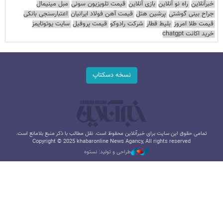
خبرآنلاین
راه نو آنلاین
بازی آنلاین
قیمت تلویزیون سونی
مبل مینیمال
جراح بینی گوشتی
پرشین هتل
قیمت آهن فولاد ایرانیان
اعتبارسنجی بانکی
قیمت طلا امروز
بلیط قطار
شرکت رادوکو
قیمت پروفیل
سایت یوتوتایمز
خرید اکانت chatgpt
نسخه دسکتاپ
تمامی حقوق این سایت برای خبرآنلاین محفوظ است. نقل مطالب با ذکر منبع بلامانع است.
Copyright © 2025 khabaronline News Agancy, All rights reserved
طراحی و تولید: نستوه