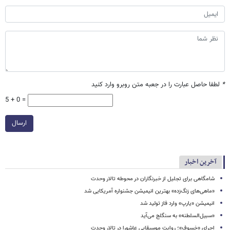
*
لطفا حاصل عبارت را در جعبه متن روبرو وارد کنید
5 + 0 =
ارسال
آخرین اخبار
شامگاهی برای تجلیل از خبرنگاران در محوطه تالار وحدت
«ماهی‌های زنگ‌زده» بهترین انیمیشن جشنواره آمریکایی شد
انیمیشن «یارپ» وارد فاز تولید شد
«سبیل‌السلطنه» به سنگلج می‌آید
اجرای «خسوف»؛ روایت موسیقایی عاشورا در تالار وحدت