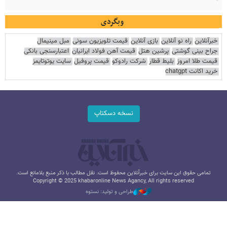
وبگردی
خبرآنلاین
راه نو آنلاین
بازی آنلاین
قیمت تلویزیون سونی
مبل مینیمال
جراح بینی گوشتی
پرشین هتل
قیمت آهن فولاد ایرانیان
اعتبارسنجی بانکی
قیمت طلا امروز
بلیط قطار
شرکت رادوکو
قیمت پروفیل
سایت یوتوتایمز
خرید اکانت chatgpt
نسخه دسکتاپ
تمامی حقوق این سایت برای خبرآنلاین محفوظ است. نقل مطالب با ذکر منبع بلامانع است.
Copyright © 2025 khabaronline News Agancy, All rights reserved
طراحی و تولید: نستوه