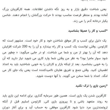
یعنی شناخت دقیق بازار و به روز نگه داشتن اطلاعات. همه کارآفرینان بزرگ
آماده بودند و منتظر فرصت مناسب بودند تا حرکت بزرگشان را انجام دهند. شانس
یکبار درخانه آدم را می زند.
*کسب و کار را عمیقا بشناسید
یک دلیل برای کسب و کار موفق شناختن خود و کار خود است. مشهور است که
کارلوس .وقتی توانست یک کسب و کار راه بیندازد و آن را به 200 شرکت افزایش
دهد که آن را بهتر از من و شما می شناخت. او در جایی میگوید: « چطور می
شود سوار ماجرا بود؟ به نظر من وقتی شما وارد کاری می شوید نیاز دارید که آن
را به خوبی بشناسید. بعد از اینکه بازار و کارتان را به خوبی شناختید باید به اعداد
اطمینان کنید. وقتی جمع و تفریق هایتان ناامیدکننده است یعنی یک جای کار می
لنگد. اعداد با شما سخن می گویند. با آنها دوست شوید.
*زمین بازی را ترک نکنید
کارآفرین شدن یک بازی است. همین طور سرمایه گذاری. برای ادامه این بازی باید
به روند متعهد باشی و تا پیروزی بازی کنی. کارلوس اسلیم قبل از آنکه
ثروتمندترین مرد دنیا شود کارآفرین موفقی به حساب آید و برای آغاز دوران