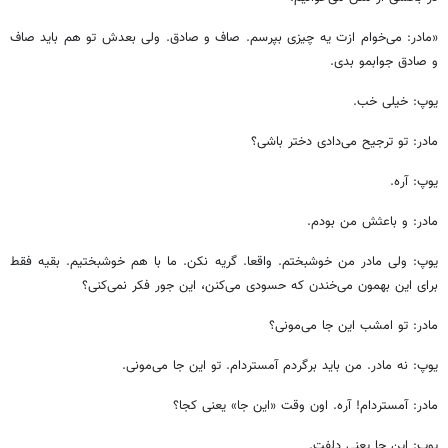
«مادر: می‌خوام ازت یه چیزی بپرسم. صاف و صادق. ولی بعدش تو هم باید صاف
و صادق جوابمو بدی.
یوپ: خیلی خب.
مادر: تو ترجیح می‌دادی دختر باشی؟
یوپ: آره.
مادر: و باعثش من بودم.
یوپ: ولی مادر من خوشبختم. واقعا. گریه نکن. ما با هم خوشبختیم. بقیه فقط
برای این بهمون می‌خندن که حسودی می‌کنن، این جور فکر نمی‌کنی؟
مادر: تو امشب این جا می‌مونی؟
یوپ: نه مادر. من باید برگردم آمستردام. تو این جا می‌مونی.
مادر: آمستردام! آره. اون وقت «این جا» یعنی کجا؟
یوپ: این جا یعنی دلفت.