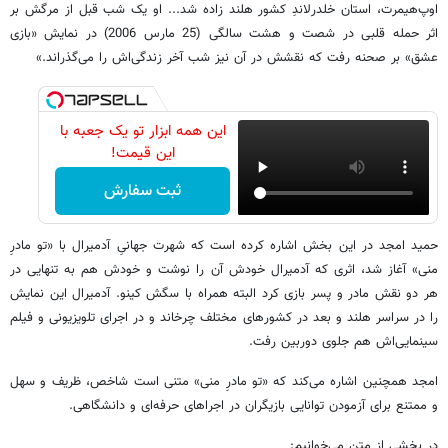
اوپ‌هیمرت، استان خلدرلاندِ کشور هلند زاده شد... او یک شب قبل از مرگش بر
اثر حمله قلبی در شصت و هشت سالگی (25 مارس 2006) در نمایش «بازی
عشق» بر صحنه رفت که نقشش در آن نیز شب آخر زندگی‌اش را می‌گذراند.»
این همه ابزار تو یک جعبه با
این قیمت!
ثبت سفارش
حمید امجد در این بخش اشاره کرده است که شهرت جهانیِ آدمیرال با «تو مادرِ
منی» آغاز شد، اثری که آدمیرال خودش آن را نوشت و خودش هم به تنهایی در
هر دو نقش مادر و پسر بازی کرد البته همراه با سگش کینو. آدمیرال این نمایش
را در سراسر هلند و بعد در کشورهای مختلف چرخاند و در اجرای تلویزیونی و فیلم
سینمایی‌اش هم جلوی دوربین رفت.
امجد همچنین اشاره می‌کند که «تو مادرِ منی» متنی است شاخص، ظریف و سهل
و ممتنع برای آزمودن توانایی بازیگران در اجراهای حرفه‌ای و دانشگاهی.
در بخشی از متن می‌خوانیم: