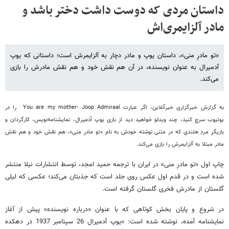
داستان مردی که دوست داشت دختر باشد و
مادر آلزایمری‌اش
«تو مادرِ منی»، داستان یوپ و مادر دچار به آلزایمرش است؛ داستانی که یوپ
آدمیرال به عنوان نویسنده، در آن هم نقش خود و هم نقش مادرش را بازی
می‌کند.
به گزارش خبرگزاری خبرآنلاین، اگر عبارت You are my mother- Joop Admiraal را در
یوتیوب سرچ کنید، چند ویدئو خواهید دید از بازی یوپ آدمیرال، نمایشنامه‌نویس، کارگردان و
بازیگرِ مردِ هلندی که در متنی نوشته خودش به نام «تو مادرِ منی»، هم نقش خود و هم نقش
مادر مبتلا به آلزایمرش را بازی می‌کند.
چاپ اول «تو مادرِ منی» در ایران با ترجمه حمید امجد، توسط انتشارات نیلا منتشر
شده است و در قدم اول عکس روی جلد است که جذبتان می‌کند؛ عکسی که لیلی
گلستان از مادرش فخری گلستان گرفته است.
در شروع و پایان بخش کوتاهی که با عنوان «درباره نویسنده» پیش از آغاز
نمایشنامه آمده، نوشته شده است: «یوپ آدمیرال 26 سپتامبر 1937 در دهکده