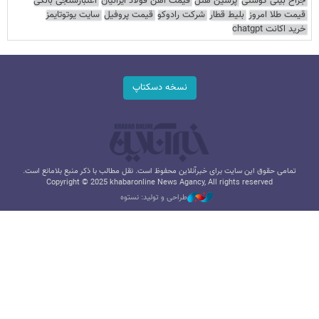
جراح بینی گوشتی
پرشین هتل
قیمت آهن فولاد ایرانیان
اعتبارسنجی بانکی
قیمت طلا امروز
بلیط قطار
شرکت رادوکو
قیمت پروفیل
سایت یوتوتایمز
خرید اکانت chatgpt
نسخه دسکتاپ
تمامی حقوق این سایت برای خبرآنلاین محفوظ است. نقل مطالب با ذکر منبع بلامانع است.
Copyright © 2025 khabaronline News Agancy, All rights reserved
طراحی و تولید: نستوه