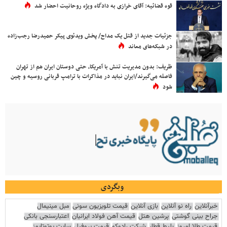
قوه قضائیه: آقای خرازی به دادگاه ویژه روحانیت احضار شد
جزئیات جدید از قتل یک مداح/ پخش ویدئوی پیکر حمیدرضا رجب‌زاده
در شبکه‌های معاند
ظریف: بدون مدیریت تنش با آمریکا، حتی دوستان ایران هم از تهران
فاصله می‌گیرند/ایران نباید در مذاکرات با ترامپ قربانی روسیه و چین
شود
وبگردی
خبرآنلاین
راه نو آنلاین
بازی آنلاین
قیمت تلویزیون سونی
مبل مینیمال
جراح بینی گوشتی
پرشین هتل
قیمت آهن فولاد ایرانیان
اعتبارسنجی بانکی
قیمت طلا امروز
بلیط قطار
شرکت رادوکو
قیمت پروفیل
سایت یوتوتایمز