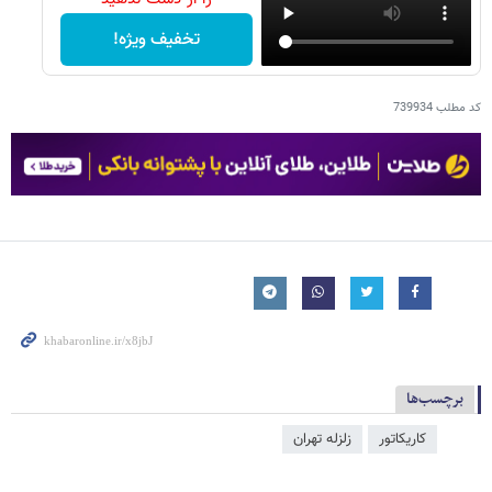
تخفیف ویژه!
کد مطلب
739934
برچسب‌ها
کاریکاتور
زلزله تهران