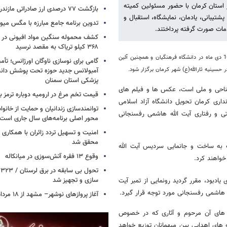
استان کرمان با حضور مسئولین کمیته
بازگشت ۷۷ درصدی ارز صادراتی مازندران
تیبانی، یادمان، نمایشگاه، استقبال و
تدوین برنامه جامع مبارزه با مگس میوه
دمات صورت گرفته پرداختند.
کشف محموله سنگین مواد افیونی در د
۳۶۸ کیلو تریاک به مقصد نرسید
در این جلسه مقرر شد کنگره آثار تربیتی و رفتاری آیت الله هاشمی رفسنجانی صبح روز 16 دی ماه در دانشگاه فرهنگیان و همچنین آئین
حسینیه ثارالله(ع) شهر کرمان برگزار شود.
آمبولانس جدید حوزه تحت پوشش دانش
پزشکی استان سمنان
ناحی و ملی است، عکس ها و فیلم های
قیمت تخم مرغ در ارومیه دوباره ترمز بر
اری کرمان تحویل دانشگاه آزاد اسلامی
توانمندسازی زندانیان و حمایت از خانواد
تی و رفتاری آیت الله هاشمی رفسنجانی
محور اصلی برنامه‌های سال جاری است
امنیت و تسهیل تردد زائران با همکاری 
محقق شد
 به ساخت و جانمایی سردیس آیت الله
وقوع ۱۳ فقره آتش‌سوزی در میانکاله
واهند کرد.
ت
سازی و تجهیز شد
ادبود، مقرر گردید رونمایی از تمبر آیت
 هاشمی رفسنجانی مورد توجه قرار گیرد.
آغاز پروازهای نوشهر– مشهد از ۱۸ مرداد
 های آن مرحوم و آثاری که در خصوص
ای اهدایی بین میهمانان توزیع خواهد