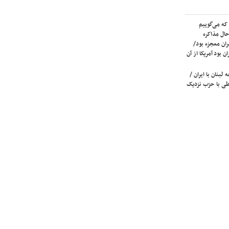
که می‌گوییم
حال مذاکره
ران معجزه بود/
ن بود آمریکا از آن
لبنان با ایران /
ی با حزب نزدیک