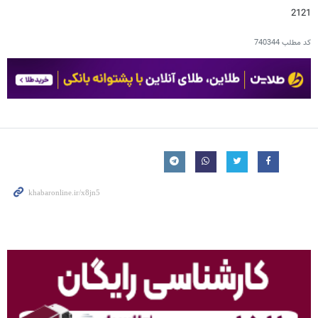
2121
کد مطلب
740344