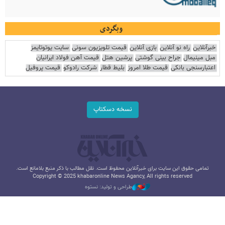
وبگردی
خبرآنلاین
راه نو آنلاین
بازی آنلاین
قیمت تلویزیون سونی
سایت یوتوتایمز
مبل مینیمال
جراح بینی گوشتی
پرشین هتل
قیمت آهن فولاد ایرانیان
اعتبارسنجی بانکی
قیمت طلا امروز
بلیط قطار
شرکت رادوکو
قیمت پروفیل
نسخه دسکتاپ
تمامی حقوق این سایت برای خبرآنلاین محفوظ است. نقل مطالب با ذکر منبع بلامانع است.
Copyright © 2025 khabaronline News Agancy, All rights reserved
طراحی و تولید: نستوه