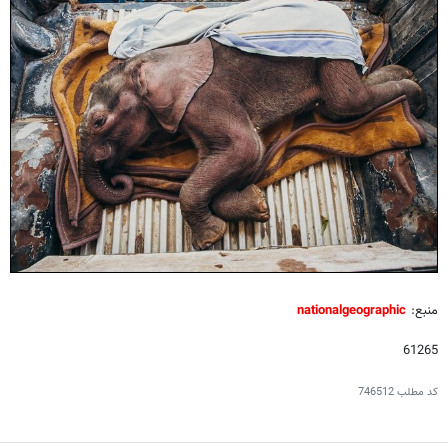
منبع:
nationalgeographic
61265
کد مطلب
746512