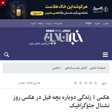
×
فارسی
العربية
English
تماس با ما
درباره ما
تبلیغات
آرشیو
شنبه ۱۷ مرداد ۱۴۰۵
صفحه اصلی
اخبار چندرسانه‌ای
عکس
۲۶ دی ۱۳۹۶ - ۰۸:۵۱
۰ نفر
عکس | زندگی دوباره بچه فیل در عکس روز
نشنال جئوگرافیک