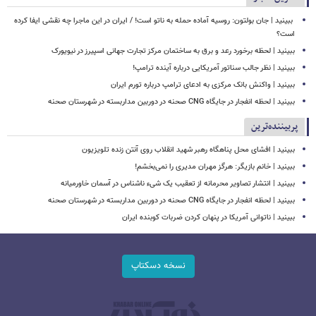
‏ ببینید | جان بولتون: روسیه آماده حمله به ناتو است! / ایران در این ماجرا چه نقشی ایفا کرده
است؟
ببینید | لحظه برخورد رعد و برق به ساختمان مرکز تجارت جهانی اسپیرز در نیویورک
ببینید | نظر جالب سناتور آمریکایی درباره آینده ترامپ!
ببینید | واکنش بانک مرکزی به ادعای ترامپ درباره تورم ایران
ببینید | لحظه انفجار در جایگاه CNG صحنه در دوربین مداربسته در شهرستان صحنه
پربیننده‌ترین
ببینید | افشای محل پناهگاه‌ رهبر شهید انقلاب روی آنتن زنده تلویزیون
ببینید | خانم بازیگر: هرگز مهران مدیری را نمی‌بخشم!
ببینید | انتشار تصاویر محرمانه از تعقیب یک شیء ناشناس در آسمان خاورمیانه
ببینید | لحظه انفجار در جایگاه CNG صحنه در دوربین مداربسته در شهرستان صحنه
‏ببینید | ناتوانی آمریکا در پنهان کردن ضربات کوبنده ایران
نسخه دسکتاپ