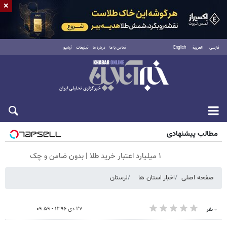
×
فارسی
العربية
English
تماس با ما
درباره ما
تبلیغات
آرشیو
جمعه ۱۶ مرداد ۱۴۰۵
مطالب پیشنهادی
۱ میلیارد اعتبار خرید طلا | بدون ضامن و چک
صفحه اصلی
اخبار استان ها
لرستان
۲۷ دی ۱۳۹۶ - ۰۹:۵۹
۰ نفر