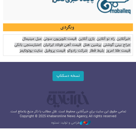
وبگردی
خبرآنلاین
راه نو آنلاین
بازی آنلاین
قیمت تلویزیون سونی
مبل مینیمال
جراح بینی گوشتی
پرشین هتل
قیمت آهن فولاد ایرانیان
اعتبارسنجی بانکی
قیمت طلا امروز
بلیط قطار
شرکت رادوکو
قیمت پروفیل
سایت یوتوتایمز
نسخه دسکتاپ
تمامی حقوق این سایت برای خبرآنلاین محفوظ است. نقل مطالب با ذکر منبع بلامانع است.
Copyright © 2025 khabaronline News Agancy, All rights reserved
طراحی و تولید: نستوه