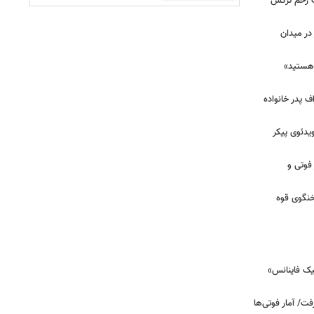
ان برای یک زخم ترکش
در میدان
هستید»
/ اعتراف پدر خانواده
یدئوی پیکر
 فوتی و
خنگوی قوه
یک فاینانس»
ت/ آمار فوتی‌ها