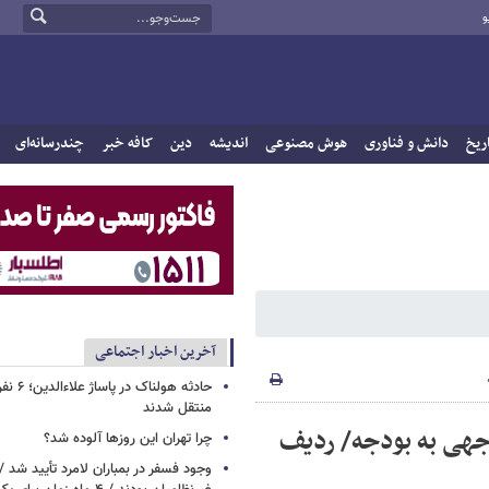
و
ریخ
دانش و فناوری
هوش مصنوعی
اندیشه
دین
کافه خبر
چندرسانه‌ای
آخرین اخبار اجتماعی
حادثه هولن
منتقل شدند
وجهی به بودجه/ ردیف
چرا تهران این روزها آلوده شد؟
وجود فسفر در بمباران لامرد تأیید شد 