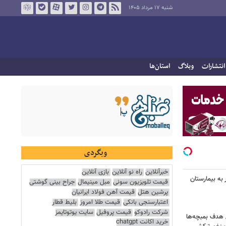
شنبه ۱۷ مرداد ۱۴۰۵
انتشارات
وبلاگ
استان‌ها
وبگردی
خبرآنلاین
راه نو آنلاین
بازی آنلاین
اک در پاساژ علاءالدین؛ ۶ نفر به بیمارستان
قیمت تلویزیون سونی
مبل مینیمال
جراح بینی گوشتی
پرشین هتل
قیمت آهن فولاد ایرانیان
اعتبارسنجی بانکی
قیمت طلا امروز
بلیط قطار
شرکت رادوکو
قیمت پروفیل
سایت یوتوتایمز
/ هدف بمبچه‌ها
خرید اکانت chatgpt