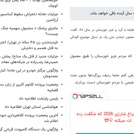
غیرنظامیان بودند / ۴ ماه زم
کوچک
جزئیات حادثه دلخراش سقوط آسانسور 
آرژانتین
ماجرای پیامک « مشمول سهمیه جنگ 
غلامرضا تاج گردون با اشاره به اظهارات معاون سازمان محیط زیست درباره حذف بودجه مقابله با گرد و غبار خوزستان در سال ۹۷، گفت:
چیست؟
معاون ایشان حتی یک بار دنبال موضوع آلودگی
ناپدیدشدن زن ۴۵ ساله در تهران
به قتل همسر و دخترش
ند که مردم عزیز خوزستان را طبق معمول
جزئیات جدید از قتل یک مداح/ پخش و
حمیدرضا رجب‌زاده در شبکه‌های معاند
واژگونی مرگبار خودرو در این جاده/ آمار
رض کنم حتما ردیف ریزگردها بدون منت
مصدومان
شمنی با مردم خوزستان دست بردارند.
وضعیت پرونده کلثوم اکبری از زبان س
قضاییه
پلیس پایتخت اطلاعیه داد
هواشناسی استان تهران اطلاعیه داد
پرکاربردترین چراغ شارژی 2026 که شگفت زده
آخرین وضعیت پرونده کلاهبرداری «یون
ات میکنه 💡😍
اعلام شد
واژگونی یک دستگاه کامیونت قربانی گرف