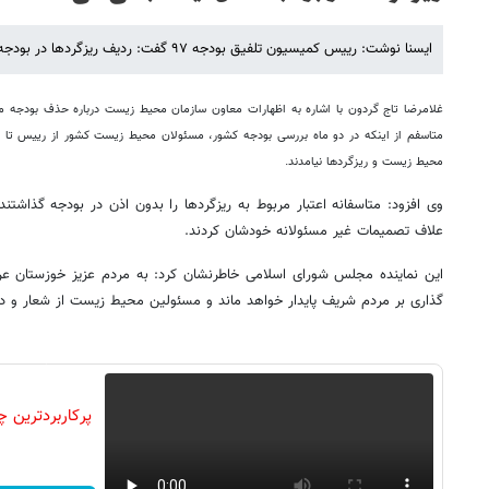
ایسنا نوشت: رییس کمیسیون تلفیق بودجه ۹۷ گفت: ردیف ریزگردها در بودجه سال آینده باقی خواهد ماند.
متاسفم از اینکه در دو ماه بررسی بودجه کشور، مسئولان محیط زیست کشور از رییس تا 
محیط زیست و ریزگردها نیامدند.
وی افزود: متاسفانه اعتبار مربوط به ریزگردها را بدون اذن در بودجه گذاشت
علاف تصمیمات غیر مسئولانه خودشان کردند.
این نماینده مجلس شورای اسلامی خاطرنشان کرد: به مردم عزیز خوزستان ع
گذاری بر مردم شریف پایدار خواهد ماند و مسئولین محیط زیست از شعار و د