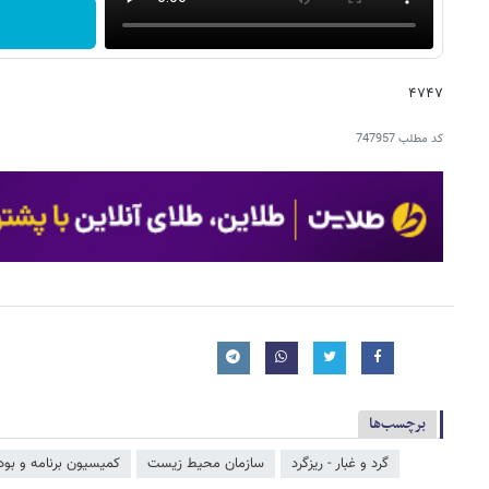
۴۷۴۷
کد مطلب
747957
برچسب‌ها
گرد و غبار - ریزگرد
سازمان محیط زیست
کمیسیون برنامه و ب