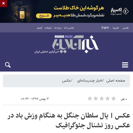
×
فارسی
العربية
English
تماس با ما
درباره ما
تبلیغات
آرشیو
شنبه ۱۷ مرداد ۱۴۰۵
صفحه اصلی
اخبار چندرسانه‌ای
عکس
۳ بهمن ۱۳۹۶ - ۰۸:۴۲
۰ نفر
عکس | یال سلطان جنگل به هنگام وزش باد در
عکس روز نشنال جئوگرافیک