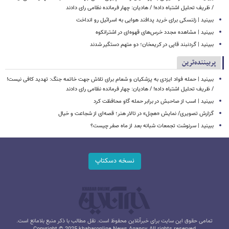
/ ظریف تحلیل اشتباه داده! / هادیان: چهار فرمانده نظامی رای دادند
ببینید | زلنسکی برای خرید پدافند هوایی به اسرائیل رو انداخت
ببینید | مشاهده مجدد خرس‌های قهوه‌ای در اشترانکوه
ببینید | گردنبند قاپی در کریمخان؛ دو متهم دستگیر شدند
پربیننده‌ترین
ببینید | حمله فواد ایزدی به پزشکیان و شعام برای تلاش جهت خاتمه جنگ: تهدید کافی نیست!
/ ظریف تحلیل اشتباه داده! / هادیان: چهار فرمانده نظامی رای دادند
ببینید | اسب از صاحبش در برابر حمله گاو محافظت کرد
گزارش تصویری/ نمایش «هچل» در تالار هنر؛ قصه‌ای از شجاعت و خیال
ببینید | سرنوشت تجمعات شبانه بعد از ماه صفر چیست؟
نسخه دسکتاپ
تمامی حقوق این سایت برای خبرآنلاین محفوظ است. نقل مطالب با ذکر منبع بلامانع است.