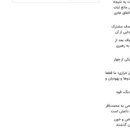
ت به نتیجه
 مانع ثبات
تفاق عادی
 هدف مشترک
یی از آن
اف بعد از
به رهبری
ی از چهار
خرازی؛ ما قطعا
وها و یهودیان و
دنگ، قوه
طحی به محمدباقر
ی داعش است
صاص و خون
دن گذشته