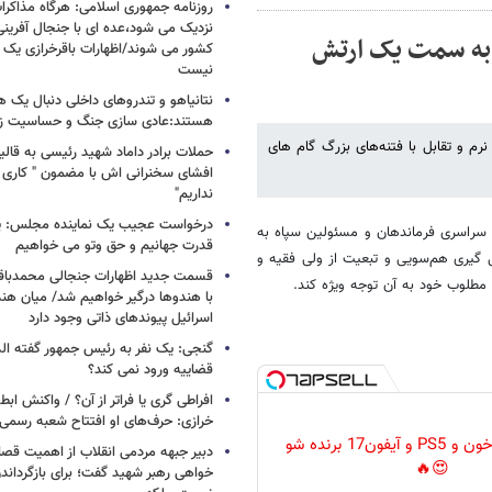
روزنامه جمهوری اسلامی: هرگاه مذاکرا
نزدیک می شود،عده ای با جنجال آفرینی
ش به سمت یک ارتش
کشور می شوند/اظهارات باقرخرازی یک ا
نیست
نتانیاهو و تندروهای داخلی دنبال یک
هستند:عادی سازی جنگ و حساسیت زدا
رم و تقابل با فتنه‌های بزرگ گام های
حملات برادر داماد شهید رئیسی به قالیب
افشای سخنرانی اش با مضمون " کاری 
نداریم"
درخواست عجیب یک نماینده مجلس: یک
راسری فرماندهان و مسئولین سپاه به
قدرت جهانیم و حق وتو می خواهیم
 گیری هم‌سویی و تبعیت از ولی فقیه و
قسمت جدید اظهارات جنجالی محمدباقر 
ز مطلوب خود به آن توجه ویژه کند.
با هندوها درگیر خواهیم شد/ میان هند
اسرائیل پیوندهای ذاتی وجود دارد
گنجی: یک نفر به رئیس جمهور گفته ال
قضاییه ورود نمی کند؟
افراطی گری یا فراتر از آن؟ / واکنش اب
خرازی: حرف‌های او افتتاح شعبه رسم
گردونه رو بچرخون و PS5 و آیفون17 برنده شو
دبیر جبهه مردمی انقلاب از اهمیت ق
😍🔥
خواهی رهبر شهید گفت؛ برای بازگردان