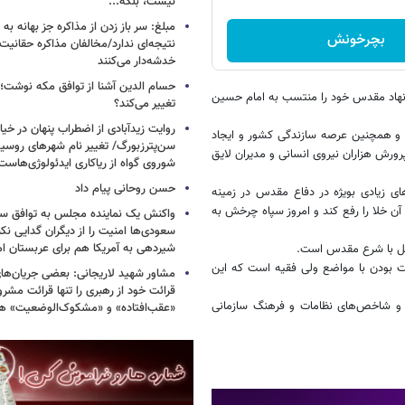
نیست، بلکه...
مبلغ: سر باز زدن از مذاکره‌ جز بهانه ب
بچرخونش
نتیجه‌ای ندارد/مخالفان مذاکره حقانیت ا
خدشه‌دار می‌کنند
حسام الدین آشنا از توافق مکه نوشت؛
ن نهاد مقدس خود را منتسب به امام حسین
تغییر می‌کند؟
روایت زیدآبادی از اضطراب پنهان در خیا
رگ و همچنین عرصه سازندگی کشور و ایجاد
سن‌پترزبورگ/ تغییر نام شهرهای روسیه 
پرورش هزاران نیروی انسانی و مدیران لایق
شوروی گواه از ریاکاری ایدئولوژی‌هاست
حسن روحانی پیام داد
ای زیادی بویژه در دفاع مقدس در زمینه
ن خلا را رفع کند و امروز سپاه چرخش به
واکنش یک نماینده مجلس به توافق سه
سعودی‌ها امنیت را از دیگران گدایی نکن
شیردهی به آمریکا هم برای عربستان ام
کامل با شرع مقدس است.
هت بودن با مواضع ولی فقیه است که این
مشاور شهید لاریجانی: بعضی جریان‌ه
قرائت خود از رهبری را تنها قرائت مشرو
ها و شاخص‌های نظامات و فرهنگ سازمانی
«عقب‌افتاده» و «مشکوک‌الوضعیت» ه