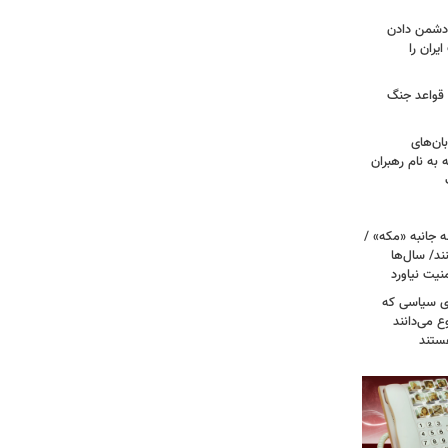
ه دشمن دادن
یران را
 قواعد جنگ
بان‌های
به نام رهبران
 جانبه «مکه» /
ند/ سال‌ها
نیت نیاورد
ای سیاسی که
ع می‌دانند
ستند