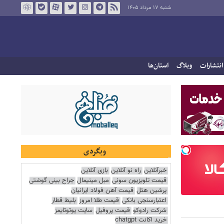
شنبه ۱۷ مرداد ۱۴۰۵
انتشارات
وبلاگ
استان‌ها
وبگردی
خبرآنلاین
راه نو آنلاین
بازی آنلاین
قیمت تلویزیون سونی
مبل مینیمال
جراح بینی گوشتی
پرشین هتل
قیمت آهن فولاد ایرانیان
اعتبارسنجی بانکی
قیمت طلا امروز
بلیط قطار
شرکت رادوکو
قیمت پروفیل
سایت یوتوتایمز
خرید اکانت chatgpt