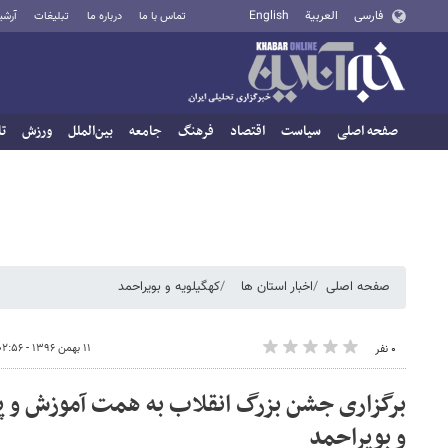
فارسی
العربية
English
تماس با ما
درباره ما
تبلیغات
آرشی
صفحه اصلی
سیاست
اقتصاد
فرهنگ
جامعه
بین‌الملل
ورزش
تا
صفحه اصلی
اخبار استان ها
کهگیلویه و بویراحمد
۱۱ بهمن ۱۳۹۶ - ۰۲:۵۶
۰ نفر
برگزاری جشن بزرگ انقلاب به همت آموزش و پ
و بویراحمد