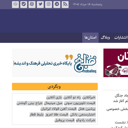
پنجشنبه ۱۵ مرداد ۱۴۰۵
انتشارات
وبلاگ
استان‌ها
وبگردی
جاد جنگل
خبرآنلاین
راه نو آنلاین
بازی آنلاین
 آغاز شد
قیمت تلویزیون سونی
مبل مینیمال
جراح بینی گوشتی
پرشین هتل
قیمت آهن فولاد ایرانیان
ر بخش خصوصی
اعتبارسنجی بانکی
قیمت طلا امروز
بلیط قطار
شرکت رادوکو
قیمت پروفیل
ی/ نشست