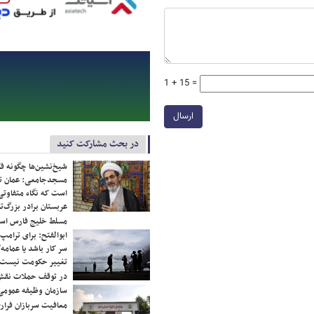
1 + 15 =
ارسال
در بحث مشارکت کنید
شیخ‌نشین‌ها چگونه فک
مسجدجامعی: عمان تن
است که نگاه متفاوتی 
عربستان برادر بزرگ‌
مسلط خلیج فارس ا
ابوالفتح: برای ترامپ
سر کار باشد یا عمامه/
تغییر حکومت نیست/ 
در توقف حملات نقش
سازمان وظیفه عمومی 
معافیت سربازان فراری