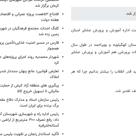
تخصصی الزامات طراحی شهرهای دوستد
کرمان برگزار شد
ر شد.
افتتاح ۵۲همت پروژه عمرانی و اقت
هفته دولت
کلنگ احداث مجتمع فرهنگیان در شهرس
مت اداره آموزش و پرورش عشایر استان
زمین زده شد
فارس در مسیر امنیت غذایی؛تأمین‌ پرو
تان کهگیلویه و بویراحمد در طول سال
همجوار
ضوعات پرورشی هم آموزش و پرورش عشایر
شهردار محمدیه روند اجرای پروژه‌های ع
کرد
تعارض قوانین؛ مانع پنهان سنددار شد
قدر انقلاب را بیشتر بدانیم چرا که هر
املاک
پیگیری های منطقه آزاد کیش از حمایت‌ه
ف تقدیر شد.
مالیاتی تا تسهیل خروج کالا
رئیس سازمان اسناد و مدارک دفاع مق
برگ برنده برای ایران است
رئیس اداره راه و شهرسازی شهرستان آست
داد: رفع تصرف ۳۰۰ مترمربع از ا
آستانه‌اشرفیه
تأکید استاندار زنجان بر تقویت پلیس مر