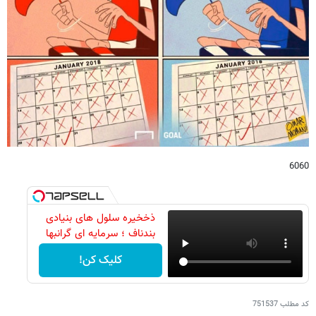
6060
ذخخیره سلول های بنیادی
بندناف ؛ سرمایه ای گرانبها
کلیک کن!
کد مطلب
751537