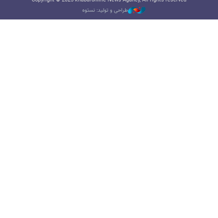
Copyright © 2025 khabaronline News Agancy, All rights reserved
طراحی و تولید: نستوه