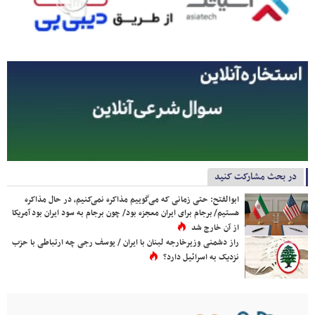
در بحث مشارکت کنید
ابوالفتح: حتی زمانی که می‌گوییم مذاکره نمی‌کنیم، در حال مذاکره
هستیم/ برجام برای ایران معجزه بود/ چون برجام به سود ایران بود آمریکا
از آن خارج شد
راز دشمنی وزیرخارجه لبنان با ایران / یوسف رجی چه ارتباطی با حزب
نزدیک به اسرائیل دارد؟