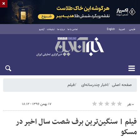
×
فارسی
العربية
English
تماس با ما
درباره ما
تبلیغات
آرشیو
پنجشنبه ۱۵ مرداد ۱۴۰۵
صفحه اصلی
اخبار چندرسانه‌ای
فیلم
۱۷ بهمن ۱۳۹۶ - ۱۸:۱۲
۰ نفر
فیلم | سنگین‌ترین برف شصت سال اخیر در
مسکو