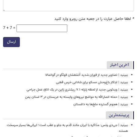
*
لطفا حاصل عبارت را در جعبه متن روبرو وارد کنید
7 + 7 =
ارسال
آخرین اخبار
ببینید | تصاویر جدید از فوران شدید آتشفشان فوئگو در گواتمالا
ببینید | ابتکار باغ‌وحش مسکو برای شادابی خرس قطبی
ببینید | ویدئویی جدید از لحظه زلزله ۷.۱ ریشتری ژاپن در یک اتاق عمل جراحی
ببینید | حمله انصارالله به مواضع نیروهای وابسته به عربستان در ۳ استان یمن
ببینید | هجوم گسترده ملخ‌ها به داغستان
پربیننده‌ترین
ببینید | جی‌دی ونس: مذاکره با ایران مانند قدم به جلو و عقب است؛ ایرانی‌ها بسیار سرسخت
هستند