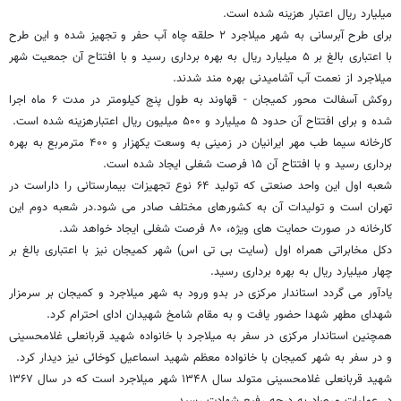
میلیارد ریال اعتبار هزینه شده است.
برای طرح آبرسانی به شهر میلاجرد ۲ حلقه چاه آب حفر و تجهیز شده و این طرح
با اعتباری بالغ بر ۵ میلیارد ریال به بهره برداری رسید و با افتتاح آن جمعیت شهر
میلاجرد از نعمت آب آشامیدنی بهره مند شدند.
روکش آسفالت محور کمیجان - قهاوند به طول پنج کیلومتر در مدت ۶ ماه اجرا
شده و برای افتتاح آن حدود ۵ میلیارد و ۵۰۰ میلیون ریال اعتبارهزینه شده است.
کارخانه سیما طب مهر ایرانیان در زمینی به وسعت یکهزار و ۴۰۰ مترمربع به بهره
برداری رسید و با افتتاح آن ۱۵ فرصت شغلی ایجاد شده است.
شعبه اول این واحد صنعتی که تولید ۶۴ نوع تجهیزات بیمارستانی را داراست در
تهران است و تولیدات آن به کشورهای مختلف صادر می شود.در شعبه دوم این
کارخانه در صورت حمایت های ویژه، ۸۰ فرصت شغلی ایجاد خواهد شد.
دکل مخابراتی همراه اول (سایت بی تی اس) شهر کمیجان نیز با اعتباری بالغ بر
چهار میلیارد ریال به بهره برداری رسید.
یادآور می گردد استاندار مرکزی در بدو ورود به شهر میلاجرد و کمیجان بر سرمزار
شهدای مطهر شهدا حضور یافت و به مقام شامخ شهیدان ادای احترام کرد.
همچنین استاندار مرکزی در سفر به میلاجرد با خانواده شهید قربانعلی غلامحسینی
و در سفر به شهر کمیجان با خانواده معظم شهید اسماعیل کوخائی نیز دیدار کرد.
شهید قربانعلی غلامحسینی متولد سال ۱۳۴۸ شهر میلاجرد است که در سال ۱۳۶۷
در عملیات مرصاد به درجه رفیع شهادت رسید.