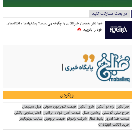
در بحث مشارکت کنید
شما نظر بدهید/ خبرآنلاین را چگونه می‌بینید؟ پیشنهادها و انتقادهای
خود را بگویید
وبگردی
خبرآنلاین
راه نو آنلاین
بازی آنلاین
قیمت تلویزیون سونی
مبل مینیمال
جراح بینی گوشتی
پرشین هتل
قیمت آهن فولاد ایرانیان
اعتبارسنجی بانکی
قیمت طلا امروز
بلیط قطار
شرکت رادوکو
قیمت پروفیل
سایت یوتوتایمز
خرید اکانت chatgpt