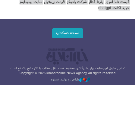
قیمت طلا امروز
بلیط قطار
شرکت رادوکو
قیمت پروفیل
سایت یوتوتایمز
خرید اکانت chatgpt
نسخه دسکتاپ
تمامی حقوق این سایت برای خبرآنلاین محفوظ است. نقل مطالب با ذکر منبع بلامانع است.
Copyright © 2025 khabaronline News Agancy, All rights reserved
طراحی و تولید: نستوه