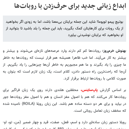
ابداع زبانی جدید برای حرف‌زدن با روبات‌ها
بوتیج پیمو لوپوما! شاید این جمله برایتان بی‌معنا باشد، ‌اما به زودی اگر بخواهید
از یک روبات برای کارهایتان کمک بگیرید، باید این جمله را بلد باشید تا بتوانید از
او بخواهید که برایتان نوشیدنی بیاورد
بهنوش خرم‌روز:
روبات‌ها کم کم دارند وارد عرصه‌های تازه‌ای می‌شوند و بیشتر و
بیشتر به کار می‌‌آیند. اما خب ظاهرا همیشه هم قرار نیست که روبات‌‌ها به خاطر
ما چیزی را یاد بگیرند و ما هم مجبوریم به خاطر آن‌ها چیزهایی را یاد بگیریم. از
آن‌جا که راحت‌ترین راه دستور دادن، کلام است، یک زبان لازم است که بتوان به
صورت کلامی با روبات‌ها ارتباط برقرار کرد.
بر اساس گزارش
پاپ‌ساینس،
محققین هلندی دارند روی یک زبان فراگیر برای
روبات‌ها کار می‌کنند که هم با اصول مغز انسان و هم با اصول مغز روبات‌ها جور
در بیاید و برای هر دو دسته ساده هم باشد. این زبان رویلا (ROILA) نامیده شده
که مخفف زبان تعامل روباتی است.
رویلا دستور زبان ساده‌ای دارد و اسم، فعل،‌ صفت، قید و چهار ضمیر (من،‌ تو، او-