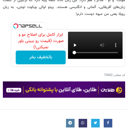
مونث- و او - مذکر-) هم دارد. این زبان 850 کلمه پایه دارد که ترکیبی از کلمات
زبان‌های آفریقایی، آلمانی و انگلیسی هستند. پیتو لوکی ویکوت توجی،‌ به زبان
رویلا یعنی من میوه دوست دارم!
ابزار کامل برای اصلاح مو و
صورت (قیمت رو ببینی باور
نمیکنی!)
باتخفیف بخر
کد مطلب
75502