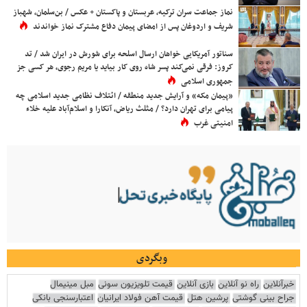
نماز جماعت سران ترکیه، عربستان و پاکستان + عکس / بن‌سلمان، شهباز
شریف و اردوغان پس از امضای پیمان دفاع مشترک نماز خواندند
سناتور آمریکایی خواهان ارسال اسلحه برای شورش در ایران شد / تد
کروز: فرقی نمی‌کند پسر شاه روی کار بیاید یا مریم رجوی، هر کسی جز
جمهوری اسلامی
«پیمان مکه» و آرایش جدید منطقه / ائتلاف نظامی جدید اسلامی چه
پیامی برای تهران دارد؟ / مثلث ریاض، آنکارا و اسلام‌آباد علیه خلاء
امنیتی غرب
وبگردی
خبرآنلاین
راه نو آنلاین
بازی آنلاین
قیمت تلویزیون سونی
مبل مینیمال
جراح بینی گوشتی
پرشین هتل
قیمت آهن فولاد ایرانیان
اعتبارسنجی بانکی