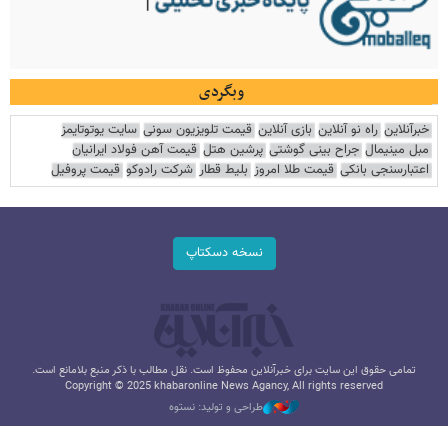
وبگردی
خبرآنلاین
راه نو آنلاین
بازی آنلاین
قیمت تلویزیون سونی
سایت یوتوتایمز
مبل مینیمال
جراح بینی گوشتی
پرشین هتل
قیمت آهن فولاد ایرانیان
اعتبارسنجی بانکی
قیمت طلا امروز
بلیط قطار
شرکت رادوکو
قیمت پروفیل
نسخه دسکتاپ
تمامی حقوق این سایت برای خبرآنلاین محفوظ است. نقل مطالب با ذکر منبع بلامانع است.
Copyright © 2025 khabaronline News Agancy, All rights reserved
طراحی و تولید: نستوه