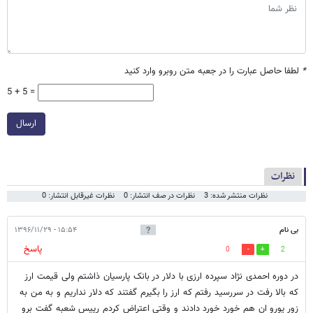
*
لطفا حاصل عبارت را در جعبه متن روبرو وارد کنید
5 + 5 =
ارسال
نظرات
نظرات منتشر شده: 3
نظرات در صف انتشار: 0
نظرات غیرقابل انتشار: 0
بی نام
۱۵:۵۴ - ۱۳۹۶/۱۱/۲۹
پاسخ
0
2
در دوره احمدی نژاد سپرده ارزی با دلار در بانک پارسیان ذاشتم ولی قیمت ارز
که بالا رفت در سررسید رفتم که ارز را بگیرم گفتند که دلار نداریم و به من به
زور یورو ان هم خورد خورد دادند و وقتی اعتراض کردم رییس شعبه گفت برو