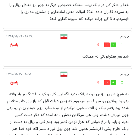
خدا را شکر کن در بانک پ.......بانک خصوصی دیگر به جای ارز معادل ریالی را
به سپرده گذاران داده اند؟؟ انوقت معنی امانتداری و مشتری مداری را
فهمیدم.حالا کی جرات میکنه که سپرده گذاری کنه؟
بی نام
۱۸:۲۸ - ۱۳۹۶/۱۱/۲۹
پاسخ
0
1
شماهم بفكرخودتي نه مملكت
بی نام
۱۰:۰۱ - ۱۳۹۶/۱۱/۳۰
پاسخ
0
2
به هیچ عنوان ارزتون رو به بانک ندید اگه این کار رو کردید قشنگ بر باد رفته
بدونید پولتون رو من قسم میخورم که زمان دولت قبل که باز بازار دلار متلاطم
شده بود رفتم بانک و التماسشون میکردم از تو حساب ارزی خودم پولم رو بدن
چون نیازش داشتم ولی هی میگفتن بخش نامه امده که دلار دست کسی
ندیم و باید با نرخ دولتی که هزار تومن کمتر بود چنج کنی و ریال به دست از
بانک خارج بشی اخرششم همین شد چون پول نیاز داشتم اگه خود خدا هم