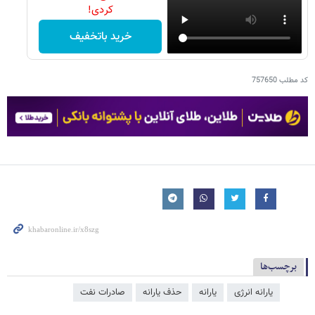
کردی!
خرید باتخفیف
کد مطلب
757650
برچسب‌ها
یارانه انرژی
یارانه
حذف یارانه
صادرات نفت