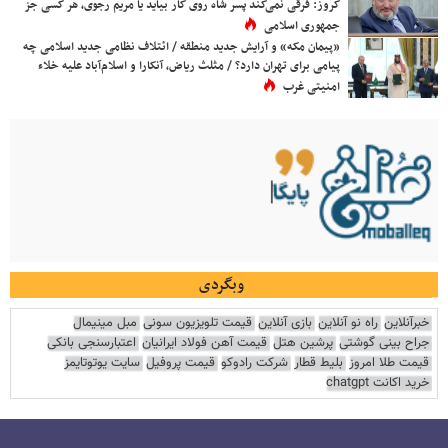
کروز: فرقی نمی‌کند پسر شاه روی کار بیاید یا مریم رجوی، هر کسی جز
جمهوری اسلامی
«پیمان مکه» و آرایش جدید منطقه / ائتلاف نظامی جدید اسلامی چه
پیامی برای تهران دارد؟ / مثلث ریاض، آنکارا و اسلام‌آباد علیه خلاء
امنیتی غرب
وبگردی
خبرآنلاین
راه نو آنلاین
بازی آنلاین
قیمت تلویزیون سونی
مبل مینیمال
جراح بینی گوشتی
پرشین هتل
قیمت آهن فولاد ایرانیان
اعتبارسنجی بانکی
قیمت طلا امروز
بلیط قطار
شرکت رادوکو
قیمت پروفیل
سایت یوتوتایمز
خرید اکانت chatgpt