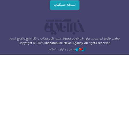
نسخه دسکتاپ
تمامی حقوق این سایت برای خبرآنلاین محفوظ است. نقل مطالب با ذکر منبع بلامانع است.
Copyright © 2025 khabaronline News Agancy, All rights reserved
طراحی و تولید: نستوه