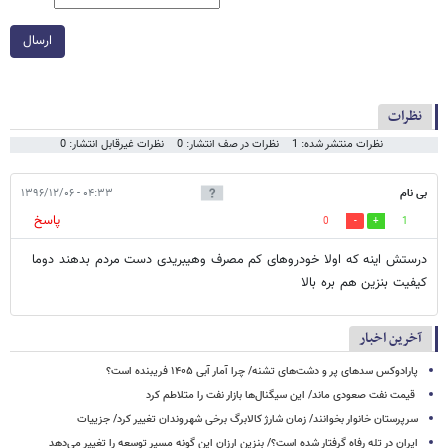
ارسال
نظرات
نظرات منتشر شده: 1
نظرات در صف انتشار: 0
نظرات غیرقابل انتشار: 0
بی نام
۰۴:۳۳ - ۱۳۹۶/۱۲/۰۶
پاسخ
0
1
درستش اینه که اولا خودروهای کم مصرف وهیبریدی دست مردم بدهند دوما
کیفیت بنزین هم بره بالا
آخرین اخبار
پارادوکس سدهای پر و دشت‌های تشنه/ چرا آمار آبی ۱۴۰۵ فریبنده است؟
قیمت نفت صعودی ماند/ این سیگنال‌ها بازار نفت را متلاطم کرد
سرپرستان خانوار بخوانند/ زمان شارژ کالابرگ برخی شهروندان تغییر کرد/ جزییات
ایران در تله رفاه گرفتار شده است؟/ بنزین ارزان این گونه مسیر توسعه را تغییر می‌دهد