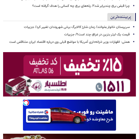
چرا قبض برق چندبرابر شد؟/ پله‌های برق چه کسانی را هدف گرفته است؟
پربیننده‌ترین
سرپرستان خانوار بخوانند/ زمان شارژ کالابرگ برخی شهروندان تغییر کرد/ جزییات
قیمت یک لیتر بنزین در عراق چند است؟/ جزییات
همتی: اظهارات وزیر خزانه‌داری آمریکا با مواضع قبلی وی درباره اقتصاد ایران متناقض است