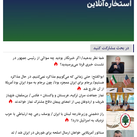
در بحث مشارکت کنید
شما نظر بدهید/ اگر خبرنگار بودید چه سوالی از رئیس جمهور در
نشست خبری فردا می‌پرسیدید؟
ابوالفتح: حتی زمانی که می‌گوییم مذاکره نمی‌کنیم، در حال مذاکره
هستیم/ برجام برای ایران معجزه بود/ چون برجام به سود ایران بود آمریکا
از آن خارج شد
نماز جماعت سران ترکیه، عربستان و پاکستان + عکس / بن‌سلمان، شهباز
شریف و اردوغان پس از امضای پیمان دفاع مشترک نماز خواندند
راز دشمنی وزیرخارجه لبنان با ایران / یوسف رجی چه ارتباطی با حزب
نزدیک به اسرائیل دارد؟
سناتور آمریکایی خواهان ارسال اسلحه برای شورش در ایران شد / تد