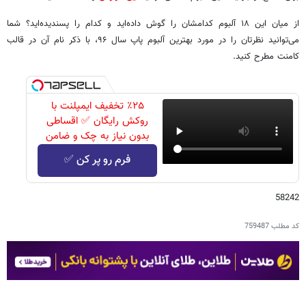
از میان این ۱۸ آلبوم کدامشان را گوش داده‌اید و کدام را پسندیده‌اید؟ شما
می‌توانید نظرتان را در مورد بهترین آلبوم پاپ سال ۹۶، با ذکر نام آن در قالب
کامنت مطرح کنید.
٪۲۵ تخفیف ایمپلنت با
روکش رایگان ✅ اقساطی
بدون نیاز به چک و ضامن
فرم رو پر کن ✅
58242
کد مطلب
759487