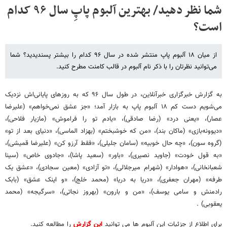
شما نظر دهید/ بهترین آلبوم پاپِ سال ۹۶ کدام
است؟
از میان ۱۸ آلبوم پاپ منتشر شده در سال ۹۶ کدام را بیشتر پسندیدید؟ شما
می‌توانید نظرتان را با ذکر نام آلبوم در قالب کامنت مطرح کنید.
به گزارش خبرگزاری خبرآنلاین، در طول سال ۹۶ که به روزهای پایانی‌اش نزدیک
می‌شویم دست کم ۱۸ آلبوم پاپ به بازار آمد؛ «جز عشق نمی‌خواهم» (علیرضا
عصار)، «یعنی درد» (رضا صادقی)، «یادم تو را فراموش» (مازیار فلاحی)،
«دیوونه‌بازی» (ماکان بند)، «من که خوشبختم» (بهزاد الماسی)، «دنیای بعد از تو»
(گروه سون)، «چه حال خوبیه» (سامان جلیلی)، «فقط آرزو کن» (علیرضا قمیشی)،
«به قول خودت» (جاوید نصیری)، «باور» (سعید پاشا)، «جادوی خاص» (سینا
شعبانخانی)، «هوادار» (شهرام میرجلالی)، «تو آزادی» (معین سجادی)، «عشق یک
طرفه» (مهران جعفری)، «دریا به دریا» (محمد خلج)، «و اینک عشق» (بابک
رادمنش و سامی یوسف)، «من و بارون» (بهروز نجاتی)، «سرگیجه» (محمد
یعقوبی) .
برای اطلاع از جزئیات این آلبوم ها می توانید
این گزارش
را مطالعه کنید.