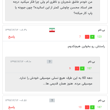
من خودم عاشق شجریان و ناظری ام ولی چرا فکر میکنید درجه
هنر استاد محسن چاوشی کمتر از این اساتیده؟ چون جوونه یا
پاپ کار میکنه؟
بی نام
۰۸:۳۰ - ۱۳۹۶/۱۲/۱۲
پاسخ
7
123
راستش رو بخواین هیچکدوم.
بی نام
۰۹:۱۰ - ۱۳۹۶/۱۲/۱۲
9
157
دهه 60 به این طرف هیچ نسلی موسیقی خودش را ندارد.
موسیقی مرده. هنوز همان قدیمی ها...
بی نام
۰۸:۵۱ - ۱۳۹۶/۱۲/۱۲
پاسخ
13
187