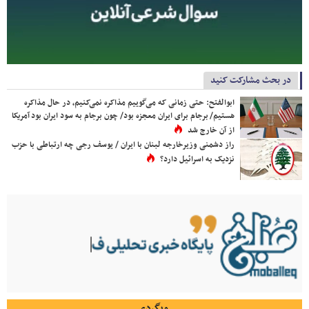
در بحث مشارکت کنید
ابوالفتح: حتی زمانی که می‌گوییم مذاکره نمی‌کنیم، در حال مذاکره
هستیم/ برجام برای ایران معجزه بود/ چون برجام به سود ایران بود آمریکا
از آن خارج شد
راز دشمنی وزیرخارجه لبنان با ایران / یوسف رجی چه ارتباطی با حزب
نزدیک به اسرائیل دارد؟
وبگردی