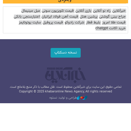
خبرآنلاین
راه نو آنلاین
بازی آنلاین
قیمت تلویزیون سونی
مبل مینیمال
جراح بینی گوشتی
پرشین هتل
قیمت آهن فولاد ایرانیان
اعتبارسنجی بانکی
قیمت طلا امروز
بلیط قطار
شرکت رادوکو
قیمت پروفیل
سایت یوتوتایمز
خرید اکانت chatgpt
نسخه دسکتاپ
تمامی حقوق این سایت برای خبرآنلاین محفوظ است. نقل مطالب با ذکر منبع بلامانع است.
Copyright © 2025 khabaronline News Agancy, All rights reserved
طراحی و تولید: نستوه