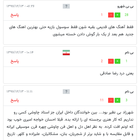
بی بی شهرو
۰۷:۲۶ - ۱۳۹۶/۱۲/۱۳
پاسخ
1
28
فقط آهنگ های قدیمی بقیه شون فقط سوسول بازیه حتی بهترین اهنگ های
جدید هم بعد از یک بار گوش دادن خسته میشوی
بی نام
۱۰:۱۴ - ۱۳۹۶/۱۲/۱۳
پاسخ
2
1
یعنی درد رضا صادقی
بی نام
۱۱:۱۱ - ۱۳۹۶/۱۲/۱۳
پاسخ
11
3
شهرزاد بی نظیر بود... بین خوانندگان داخل ایران جز استاد چاوشی کسی رو
نداریم که کار هنری برجسته ای را ارائه بده. قبلا احسان خواجه امیری خوب بود
که اونم افت کرده. به نظر اهل دل و اهل فن چاوشی چهره قرن موسیقی ایرانه
و قابل مقایسه با و شاید برتر از شجریان، بنان، مشکاتیان، علیزاده و کلهر. تاریخ