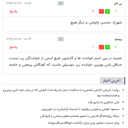
بی نام
۱۹:۴۸ - ۱۳۹۶/۱۲/۱۳
پاسخ
5
3
شهرزاد محسن چاوشی و دیگر هیچ
پرستو
۰۸:۲۹ - ۱۳۹۶/۱۲/۱۴
پاسخ
1
0
عجیبه در بین اسم خواننده ها و آثارشون هیچ اسمی از خوانندگان رپ نیست.
حداقل یاس بهترین خواننده رپ موسیقی ماست که آهنگاش پرمعنی و خاصه
آخرین اخبار
روایت تاریخی «لباس شخصی» با حذفیات دچار تحریف شد/ فیلمی که در زمان خود اثری پیش‌رو
و هشداردهنده بود
علی منتظری به رادیو رفت
مسعود اطیابی و هومن برق‌نورد با «نسخه آزمایشی» در تلویزیون
بدرقه روزنامه‌نگار قدیمی با حضور شخصیت‌های سیاسی و فرهنگی
پیام تسلیت معاون وزیر برای درگذشت ابوالقاسم قاسم‌زاده