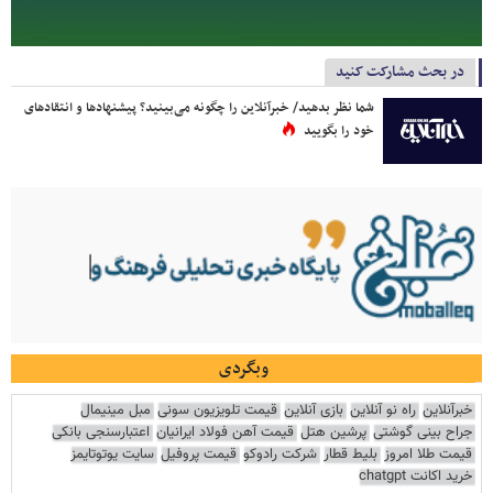
در بحث مشارکت کنید
شما نظر بدهید/ خبرآنلاین را چگونه می‌بینید؟ پیشنهادها و انتقادهای
خود را بگویید
وبگردی
خبرآنلاین
راه نو آنلاین
بازی آنلاین
قیمت تلویزیون سونی
مبل مینیمال
جراح بینی گوشتی
پرشین هتل
قیمت آهن فولاد ایرانیان
اعتبارسنجی بانکی
قیمت طلا امروز
بلیط قطار
شرکت رادوکو
قیمت پروفیل
سایت یوتوتایمز
خرید اکانت chatgpt