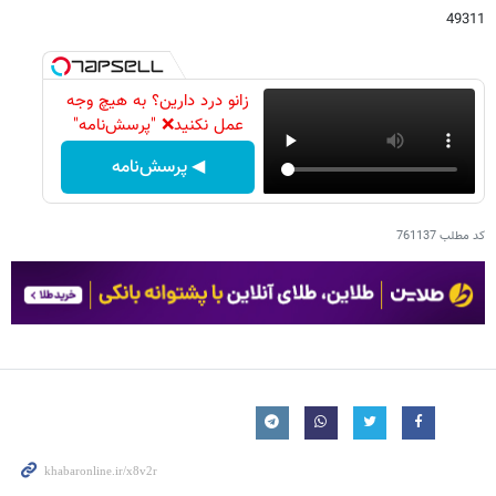
49311
زانو درد دارین؟ به هیچ وجه
عمل نکنید❌ "پرسش‌نامه"
◀ پرسش‌نامه
کد مطلب
761137