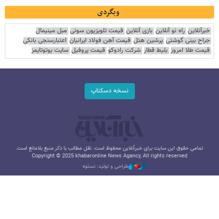
وبگردی
خبرآنلاین
راه نو آنلاین
بازی آنلاین
قیمت تلویزیون سونی
مبل مینیمال
جراح بینی گوشتی
پرشین هتل
قیمت آهن فولاد ایرانیان
اعتبارسنجی بانکی
قیمت طلا امروز
بلیط قطار
شرکت رادوکو
قیمت پروفیل
سایت یوتوتایمز
نسخه دسکتاپ
تمامی حقوق این سایت برای خبرآنلاین محفوظ است. نقل مطالب با ذکر منبع بلامانع است.
Copyright © 2025 khabaronline News Agancy, All rights reserved
طراحی و تولید: نستوه