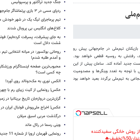
جنگ جدید تراکتور و پرسپولیس
ردپای مسی در ۳ بازی پرتماشاگر جام‌جهانی!
‌ملی
تیم پرماجرای لیگ یک در شهر خودش ما
کلاغ‌های انگلیس بی پروبال شدند
به جای پیشرفت، پسرفت کرده‌ایم/ فوت
مُشت دلال است
زیکنان تیم‌ملی در جام‌جهانی پیش رو
روحانی بوکسور: در میانه انتخابی تیم 
، رفتنش به روسیه قطعی خواهد بود.
و آمدم طلبه شدم!
پست جدید آماده کند. سامان پیش از این
محبوب‌ترین صفحه اینستاگرام ورزشکاران
ی با توجه به تعدد وینگرها و مصدومیت
چه کسی است؟
عی به تیم‌ملی برگردد بعید خواهد بود
الکس نوری به مک‌دونالد روی آورد!
عکس| رونمایی از کیت زیبای رم با چهره
گران‌ترین دروازه‌بان تاریخ بریتانیا در زم
عکس| اخراج ملی‌پوش فوتبال ایران در 12 دقیقه!
درگذشت مربی اسبق میلان
وینی رسما در رئال ماند
 از روش خانگی سفیدکننده
رونمایی قهرمان اروپا از شماره 11 جدید
دان50%تخفیف🔥