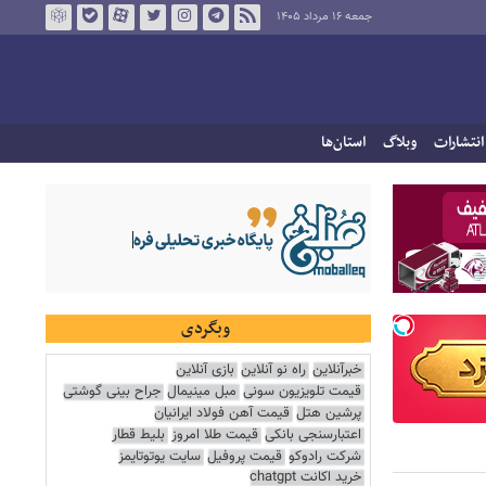
جمعه ۱۶ مرداد ۱۴۰۵
انتشارات
وبلاگ
استان‌ها
وبگردی
خبرآنلاین
راه نو آنلاین
بازی آنلاین
قیمت تلویزیون سونی
مبل مینیمال
جراح بینی گوشتی
پرشین هتل
قیمت آهن فولاد ایرانیان
اعتبارسنجی بانکی
قیمت طلا امروز
بلیط قطار
شرکت رادوکو
قیمت پروفیل
سایت یوتوتایمز
خرید اکانت chatgpt