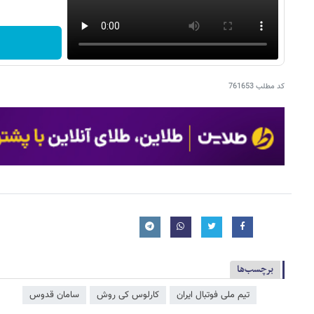
کد مطلب
761653
برچسب‌ها
تیم ملی فوتبال ایران
کارلوس کی روش
سامان قدوس