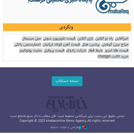
وبگردی
خبرآنلاین
راه نو آنلاین
بازی آنلاین
قیمت تلویزیون سونی
مبل مینیمال
جراح بینی گوشتی
پرشین هتل
قیمت آهن فولاد ایرانیان
اعتبارسنجی بانکی
قیمت طلا امروز
بلیط قطار
شرکت رادوکو
قیمت پروفیل
سایت یوتوتایمز
خرید اکانت chatgpt
نسخه دسکتاپ
تمامی حقوق این سایت برای خبرآنلاین محفوظ است. نقل مطالب با ذکر منبع بلامانع است.
Copyright © 2025 khabaronline News Agancy, All rights reserved
طراحی و تولید: نستوه