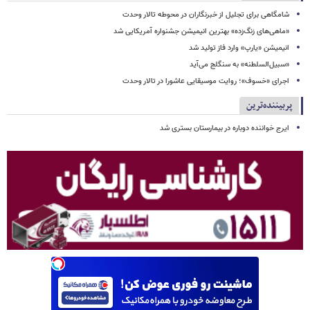
شامگاهی برای تجلیل از خبرنگاران در محوطه تالار وحدت
«ماهی‌های زنگ‌زده» بهترین انیمیشن جشنواره آمریکایی شد
انیمیشن «یارپ» وارد فاز تولید شد
«سبیل‌السلطنه» به سنگلج می‌آید
اجرای «خسوف»؛ روایت موسیقایی عاشورا در تالار وحدت
پربیننده‌ترین
ایرج خواننده دوباره در بیمارستان بستری شد