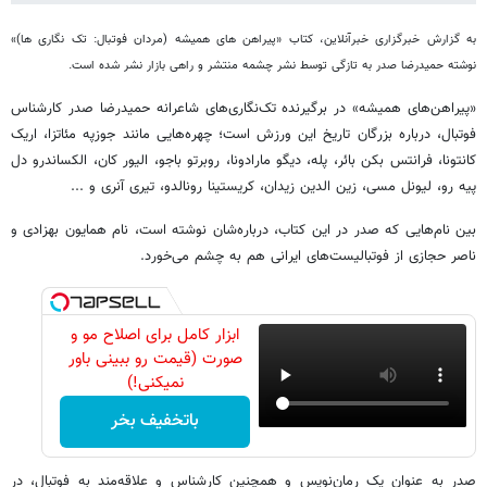
به گزارش خبرگزاری خبرآنلاین،
کتاب «پیراهن های همیشه (مردان فوتبال: تک نگاری ها)»
نوشته حمیدرضا صدر به تازگی توسط نشر چشمه منتشر و راهی بازار نشر شده است.
«پیراهن‌های همیشه» در برگیرنده تک‌نگاری‌های شاعرانه حمیدرضا صدر کارشناس
فوتبال، درباره بزرگان تاریخ این ورزش است؛ چهره‌هایی مانند جوزپه مئاتزا، اریک
کانتونا، فرانتس بکن بائر، پله، دیگو مارادونا، روبرتو باجو، الیور کان، الکساندرو دل
پیه رو، لیونل مسی، زین الدین زیدان، کریستینا رونالدو، تیری آنری و ...
بین نام‌هایی که صدر در این کتاب، درباره‌شان نوشته است، نام همایون بهزادی و
ناصر حجازی از فوتبالیست‌های ایرانی هم به چشم می‌خورد.
ابزار کامل برای اصلاح مو و
صورت (قیمت رو ببینی باور
نمیکنی!)
باتخفیف بخر
صدر به عنوان یک رمان‌نویس و همچنین کارشناس و علاقه‌مند به فوتبال، در