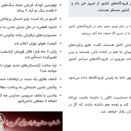
فرودگاه‌های کشور از امروز خبر داد و
چهارمین کودک قربانی حمله سگ‌های 
سر کشور مستقر هستند.
۶ قلاده سگ به آراد ۹ ساله
النینو در راه است؛ پاییز امسال پرچال
 در ایام نوروز حجم سفر در فرودگاه‌های کشور
«تجرد قطعی» در حال تبدیل شدن به 
ه آغاز می‌شود.
محدودیت‌های ترافیکی جاده چالوس اع
کیفیت هوای تهران اعلام شد
دگاه در آماده‌باش کامل هستند، گفت: طبق برآوردهای
پایان ۱۱ ماه فرار؛ قاتل قهرمان کراسفی
اموران ما هم در آماده باش هستند و پس
تغییرکرده دستگیر شد
یلات نوروزی در فروردگاه‌های سراسر کشور
چرا ساخت آرامستان‌های جدید تهران با
مواجه شد؟
 ناجا به پلیس فرودگاه‌ها داده می‌شود
کشف بقایای یک جسد در ارتفاعات شمیر
واکنش تامین اجتماعی به پرداخت مطال
والدین با تخلف سرویس مدارس چه کنند
حساسیت کافی را داشته‌ باشند، چراکه
اضافه تا معطلی دانش‌آموز
 کند و توجه هم داشته باشند که اگر در
ان رفتار خواهد شد.