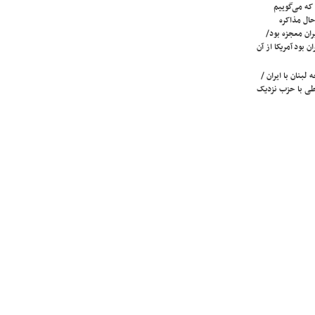
که می‌گوییم
حال مذاکره
ران معجزه بود/
ن بود آمریکا از آن
لبنان با ایران /
ی با حزب نزدیک