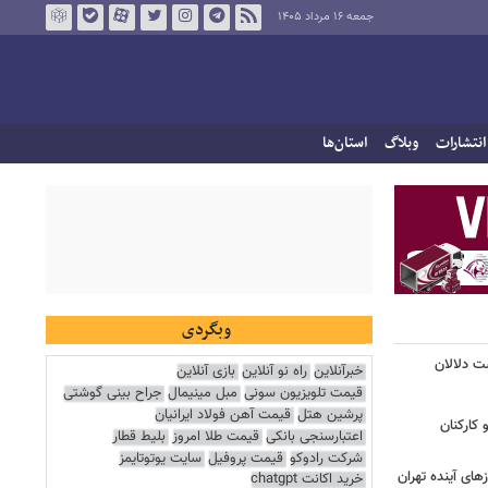
جمعه ۱۶ مرداد ۱۴۰۵
انتشارات
وبلاگ
استان‌ها
وبگردی
ت دلالان
خبرآنلاین
راه نو آنلاین
بازی آنلاین
قیمت تلویزیون سونی
مبل مینیمال
جراح بینی گوشتی
پرشین هتل
قیمت آهن فولاد ایرانیان
کارکنان
اعتبارسنجی بانکی
قیمت طلا امروز
بلیط قطار
شرکت رادوکو
قیمت پروفیل
سایت یوتوتایمز
ای آینده تهران
خرید اکانت chatgpt