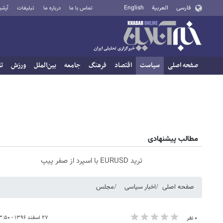
فارسی
العربية
English
تماس با ما
درباره ما
تبلیغات
آرشی
صفحه اصلی
سیاست
اقتصاد
فرهنگ
جامعه
بین‌الملل
ورزش
تا
مطالب پیشنهادی
ترید EURUSD با اسپرد از صفر پیپ
صفحه اصلی
اخبار سیاسی
مجلس
۲۷ اسفند ۱۳۹۶ - ۰۳:۵۰
۰ نفر