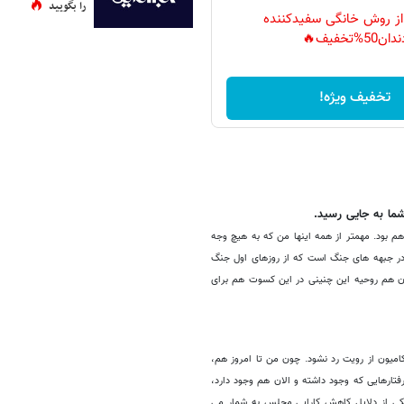
را بگویید
 از روش خانگی سفیدکننده
دان50%تخفیف🔥
تخفیف ویژه!
شما به جایی رسید.
 بود. مهمتر از همه اینها من که به هیچ وجه
این در وجود من است و فکر کنم ناشی از حضور من در سن 18سالگی در جبهه های جنگ است که از روزهای اول جنگ
ان هم روحیه این چنینی در این کسوت هم برای
میون از رویت رد نشود. چون من تا امروز هم،
فتارهایی که وجود داشته و الان هم وجود دارد،
 یکی از دلایل کاهش کارایی مجلس به شمار می