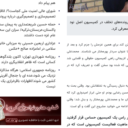
هم پیام داد
شورای عالی امنیت ملی کجاست؟/ اتاقی
تصمیم‌سازی و تصمیم‌گیری درباره پرو
پرونده‌های تخلف در کمیسیون اصل نود
حمله حسین شریعتمداری به پیمان سه 
معرفی کرد.
پاکستان،عربستان،ترکیه/ سزان این سه
عام غزه دست داشتند
عزاداری اربعین حسینی به میزبانی خان
 به تن کند برای همین عزمش را جزم کرد و بعد از
سلامی در امامزاده صالح +عکس
 عنوان سردار پورمختار می شناسند. محمدعلی
روزنامه شهرداری تهران: اکنون بلندگ
در مجلس دهم با توصیه علی لاریجانی راهی کمیسیون حقوقی و قضایی شد
کسانی است که ظاهر انقلابیگری دارند
ون اصل 90 داشت. او حتی از تهدیدهایی که شده بود سخن گفت و تعریف کرد که در
روزنامه جمهوری اسلامی: هرگاه مذاکرا
نزدیک می شود،عده ای با جنجال آفرینی
کشور می شوند/اظهارات باقرخرازی یک ا
 دنبال رسیدگی به تخلفاتش بود. وقتی بحث به
نیست
سن رضایی بودم او حتی ابراز امیدواری کرد که
ان ما و محمدعلی پورمختار رد و بدل شد؛ وقتی
ر ادامه می خوانید مشروح این گفت و گو است:
در راس یک کمیسیون حساس قرار گرفتید
 ماهیت فعالیست کمیسیونی است که در