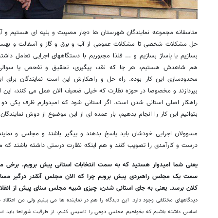
متاسفانه مجموعه نمایندگان شهرستان ها دچار مصیبت و بلیه ای هستیم و آن ای
حل مشکلات شخصی تا مشکلات عمومی از آب و برق و گاز و آسفالت و بهسازی 
بسازیم یا پاساژ بسازیم و ... فلذا مجبوریم با دستگاههای اجرایی تعامل داشته
هم شاهدش هستیم، هر جا که نقد، پیگیری، تحقیق و تفحص یا سوالی
محدودسازی این کار بوده. راه حل و راهکارش این است نمایندگان برای ا
بپردازند و مخصوصا در حوزه نظارت که خیلی ضعیف الان عمل می کنند، این ا
راهکار اصلی استانی شدن است. اگر استانی شود که امیدوارم ظرف یکی دو 
بتوانیم این کار را انجام بدهیم، بار عمده ای از این موضوع از دوش نمایندگا
مسوولان اجرایی خودشان باید پاسخ بدهند و پیگیر باشند و مجلس و نمایند
درست و کارآمدی را تصویب کنند و هم اینکه نظارت درستی داشته باشند که 
یعنی شما امیدوار هستید که به سمت انتخابات استانی پیش برویم. برخی مع
سمت یک مجلس راهبردی پیش برویم چرا که الان مجلس آنقدر درگیر مسائ
کلان برسد. یعنی به جای استانی شدن، چیزی شبیه مجلس سنای پیش از انقلاب
دیدگاههای مختلفی وجود دارد. این دیدگاه را هم در نماینده ها می بینیم ولی من اعتقاد دا
اساسی داشته باشیم که بخواهیم مجلس دومی را تاسیس کنیم، از ظرفیت شوراها باید استف