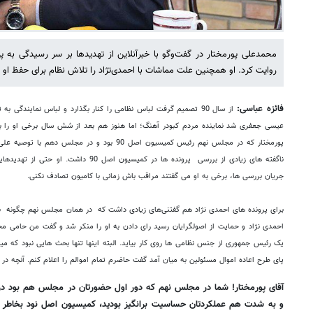
محمدعلی پورمختار در گفت‌وگو با خبرآنلاین از تهدیدها بر سر رسیدگی به 
روایت کرد. او همچنین علت مماشات با احمدی‌تژاد را تلاش نظام برای حفظ او 
فائزه عباسی:
از سال 90 تصمیم گرفت لباس نظامی را کنار بگذارد و لباس نمایندگی
عیسی جعفری شد نماینده مردم کبودر آهنگ؛ اما هنوز هم بعد از شش سال برخی او را با
پورمختار که در مجلس نهم رئیس کمیسیون اصل 90 بود و 
ناگفته های زیادی از بررسی پرونده ها در کمیسی
جریان بررسی ها، برخی به او می گفتند مراقب باش زمانی با کامیون تصادف نکنی.
برای پرونده های احمدی نژاد هم گفتنی‌های زیادی داشت که در همان مجلس نهم چگونه به
احمدی نژاد و حمایت از اصولگرایان رسید رای دادن به او را منکر شد و گفت من حامی مح
یک رئیس جمهوری از جنس نظامی ها روی کار بیاید. البته اینها تنها بحث هایی نبود که می
پای طرح اعاده اموال مسئولین به میان آمد گفت حاضرم تمام اموالم را اعلام کنم. آنچه د
آقای پورمختار! شما در مجلس نهم که دور اول حضورتان در مجلس هم بود 
و به شدت هم عملکردتان حساسیت برانگیز بودید، کمیسیون اصل نود بخاطر