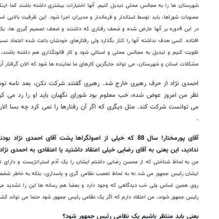
شهرستان ها را به مجالس محلی تبدیل کنیم. آنها اختیارات بیشتری داشته باشند کما این
مصوبات شوراها، باید توسط استاندار و فرماندار و مدیران اجرا شود. این ظرفیت بالایی ا
در این 4دوره بر آنها عارض شده و ضعف رفتاری که داشتند و ضعف تصمیم گیری ها، یک
افتاده. کسی هدف نداشته آنها را کنار بگذارد ولی رفتارهای خودشان باعث شده اعتماد نسب
تقویت کنیم و تبدیل به مجالس محلی و استانی شود و کار قانونگذاری هم داشته باشند،
مشکلات استان و شهرستان، می تواند جایگزین کارهای ما نماینده ها شود که الان گرفتار آ
احمدی نژاد از حرف رهبری خارج شد. رهبری گفتند شرکت نکن، بعد نامه 
نظر من امروز عوض شده، خب معلوم بود شورای نگهبان باید او را رد می کر
می توانست شرکت کند. مثل دیگری که اگر آن رفتارها را نمی کرد چه بسا الا
.
آقای پورمختار! سال 88 که خیلی از اصولگراها پشت آقای احمدی 
ندادید، این یعنی به آقای رضایی خیلی اعتقاد داشتید یا اعتقادی به احمدی نژاد
من به لحاظ شناختی که از محسن رضایی داشتم ایشان را یک آدم استراتژیست و دارای تفکر
ایشان رئیس جمهور می شد نه به لحاظ تعصب نظامی گری و پاسداری، بلکه به خاطر شخصی
روی همین اساس ولی خب دیدگاهی که وجود دارد و بعضا هم رسانه ها این را تشدید می
رئیس جمهور شوند، من اعتقاد دارم که اگر یک نظامی رئیس جمهور شود حتما می تواند کشو
یعنی باید منتظر باشیم یک نظامی رئیس جمهور شود؟