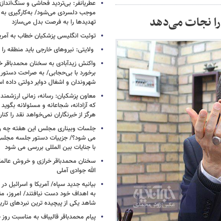
عطریانفر: بی‌تردید فحاشی و سنگ‌انداز
موجب دلسردی می‌شود/ به‌کارگیری به 
ا نجات می‌دهد
تهدیدها را به فرصت بدل می‌سازد
توئیت انگلیسی پزشکیان خطاب به آمریکا
ولایتی: نیروهای خارجی باید منطقه را 
واکنش زیدآبادی به سخنان محمدباقر خر
برخورد با بی‌حجابی/ به صراحت دستور 
شهروندان و اشغال دوایر دولتی داده ا
معاون پزشکیان: رسانه، زمانی ارزشمند 
که آزادانه، شجاعانه و مسئولانه بگوید
هرگز از خبرنگاران نمی‌خواهد نقد را کنار
جلسات وبیناری مجلس این هفته چه روز
می شود؟/ جزییات دستور جلسه مجلس/
با جنایات بین المللی بررسی می شود
سخنان محمدباقر خرازی و خروش عالم
الله جوادی آملی
بیانیه جدید سپاه/ آمریکا و اسرائیل در 
به اهداف خود دست نیافتند/ امروز، من
شاهد یکی از پیچیده ترین نبردهای تا
پیام محمدباقر قالیباف به مناسبت روز خ