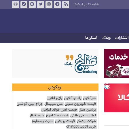
شنبه ۱۷ مرداد ۱۴۰۵
انتشارات
وبلاگ
استان‌ها
وبگردی
خبرآنلاین
راه نو آنلاین
بازی آنلاین
قیمت تلویزیون سونی
مبل مینیمال
جراح بینی گوشتی
پرشین هتل
قیمت آهن فولاد ایرانیان
اعتبارسنجی بانکی
قیمت طلا امروز
بلیط قطار
شرکت رادوکو
قیمت پروفیل
سایت یوتوتایمز
خرید اکانت chatgpt