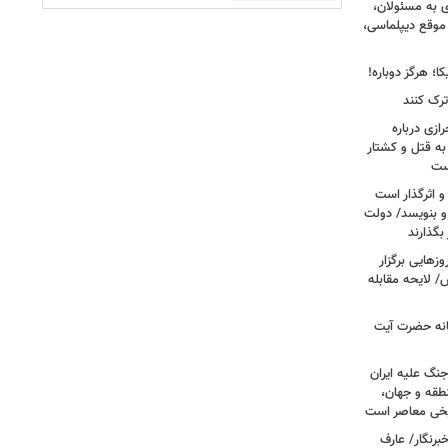
ی به مسئولان،
موقع دیپلماسی،
؛ هرگز دوباره!
ترک کنند
ازی درباره
به قتل و کشتار
ست
و اثرگذار است
 و بنویسد/ دولت
 بگذارند
هایی برگزار
 لایحه مقابله
انه حضرت آیت
جنگ علیه ایران
طقه و جهان،
ریخی معاصر است
برنگار/ عارف