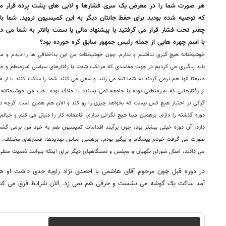
هر صورت شما را در معرض یک سری فشارها و لابی های پشت پرده قرار می 
که توصیه شده بودید برای حفظ جانتان دیگر به این کمیسیون نروید. شما بای
چقدر تحت فشار قرار می گرفتید یا پیشنهاد مالی یا سمت بالاتر به شما می دا
با اسم چهره هایی از جمله رئیس جمهور سابق گره خورده بود؟
خوشبختانه هیچ گیری نداشتم و ندارم. چون خوشبختانه من این بداخلاقی ها را دیدم و می
باید پیگیری می کردیم در جهت مفاسدی که مرتکب شدند یا رفتارهای سیاسی غیرمنظم و خا
طبیعتا آنها هم برمی گردند به شما تنه می زنند و سعی می کنند شما را ساکت کنند یا از می
از رفتارهایی که غیرمنطقی بوده یا جامعه نمی پسندد یا خلاف بوده. خب من خوشبختانه
گزکی در اختیار هیچ کس نیست که بخواهد چیزی را رو کند و الان هم همین است. گرچه د
دوره گذشته را دارم، برهمین مبنا هیچ نگرانی ندارم، قاطعانه کار را دنبال می کنم و خی
دارد، آن دوره خیلی بیشتر بود، چون برآیند اقدامات کمیسیون هم به خود من برمی گشت
صورت می گرفت خودم پیشگام و پیگیر بودم، برهمین اساس تهدیدها، فشارهای مختلف، 
می دادند، امثال شورای نگهبان و مجلس و دستگاههای دیگر برای اینکه بتوانند ذهنیت منفی
در دوره قبل چون مرحوم آقای هاشمی با احمدی نژاد زاویه جدی داشت او 
آمد ساکت یک گوشه می نشست و حرفی هم نمی زد. الان شرایط فرق می کند