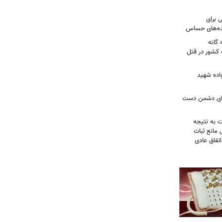
 برای
نده‌های حساس
گانه
 کشور در قتل
واده شهید
وهای دشمن دست
ت به نتیجه
 مانع ثبات
تفاق عادی