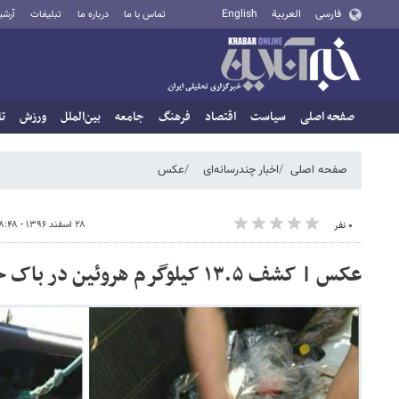
فارسی
العربية
English
تماس با ما
درباره ما
تبلیغات
آرشی
صفحه اصلی
سیاست
اقتصاد
فرهنگ
جامعه
بین‌الملل
ورزش
تا
صفحه اصلی
اخبار چندرسانه‌ای
عکس
۲۸ اسفند ۱۳۹۶ - ۰۸:۴۸
۰ نفر
عکس | کشف ۱۳.۵ کیلوگرم هروئین در باک خودروی سواری