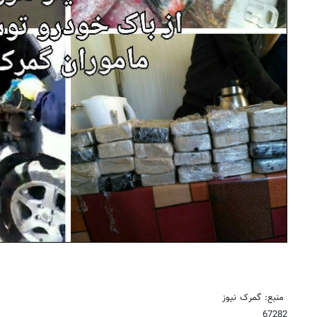
منبع: گمرک نیوز
67282