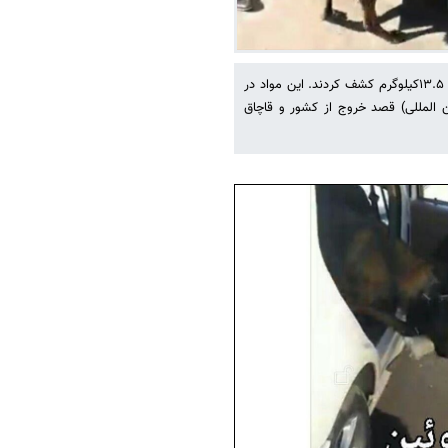
ماموران گمرک رازی از یک دستگاه خودروی سواری ۲۷ بسته هروئین به وزن ۱۳.۵کیلوگرم کشف کردند. این مواد در
ن المللی) قصد خروج از کشور و قاچاق