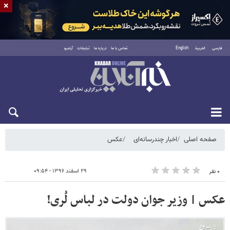
×
فارسی
العربية
English
تماس با ما
درباره ما
تبلیغات
آرشیو
یکشنبه ۱۸ مرداد ۱۴۰۵
صفحه اصلی
اخبار چندرسانه‌ای
عکس
۲۹ اسفند ۱۳۹۶ - ۰۹:۵۴
۰ نفر
عکس | وزیر جوان دولت در لباس لُری!