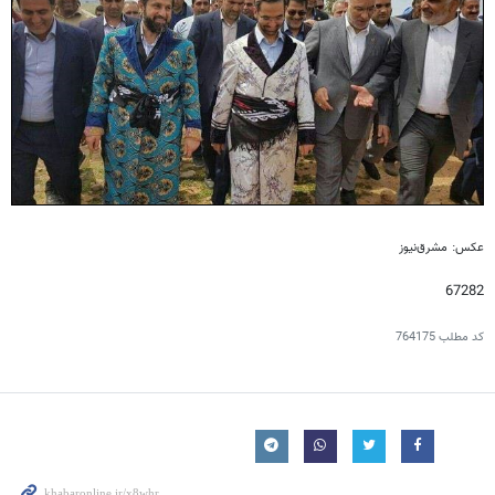
عکس‌: مشرق‌نیوز
67282
کد مطلب
764175