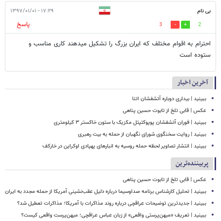
بی نام
۱۷:۲۹ - ۱۳۹۷/۰۱/۰۱
پاسخ
3
2
احترام به اقوام مختلف که ایران بزرگ را تشکیل میدهند کاری مناسب و
ستوده است
آخرین اخبار
ببینید | بیداری دوباره آتشفشان اتنا
عکس | قابی تلخ از تابوت حسین پناهی
ببینید | فوران آتشفشان پوپوکتپتل مکزیک با ستون خاکستر ۳ کیلومتری
ببینید | روایت سخنگوی شورای نگهبان از حمله به بیت رهبری
ببینید | انتشار تصاویر لحظه حمله روسیه به انبارهای پهپادی اوکراین در خارکف
پربیننده‌ترین
عکس | قابی تلخ از تابوت حسین پناهی
ببینید | تحلیل کارشناس برنامه صداوسیما درباره دلیل عقب‌نشینی آمریکا از حمله مجدد به ایران
ببینید | جدیدترین توضیحات عراقچی درباره روند مذاکرات با آمریکا؛ مذاکرات تعطیل شد؟
ببینید | تعریف «میهن‌پرستی واقعی» از زبان عباس عراقچی؛ میهن‌پرست واقعی کیست؟