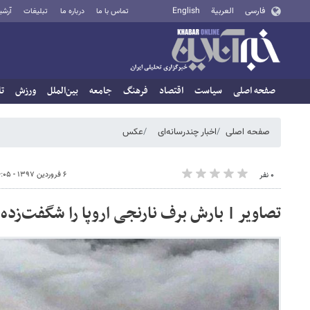
فارسی
العربية
English
تماس با ما
درباره ما
تبلیغات
آرشی
صفحه اصلی
سیاست
اقتصاد
فرهنگ
جامعه
بین‌الملل
ورزش
تا
صفحه اصلی
اخبار چندرسانه‌ای
عکس
۶ فروردین ۱۳۹۷ - ۱۶:۰۵
۰ نفر
تصاویر | بارش برف نارنجی اروپا را شگفت‌زده 