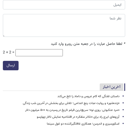
*
لطفا حاصل عبارت را در جعبه متن روبرو وارد کنید
2 + 2 =
ارسال
آخرین اخبار
داستان تفنگی که کام عروس و داماد را تلخ می‌کند
«زنده‌شور» و روایت نجات پنج اعدامی؛ تلاش برای بخشش در آخرین شب زندگی
«مرد عنکبوتی: روزی نو»؛ سریع‌ترین فیلم تاریخ در رسیدن به ۵۰۰ میلیون دلار
آرزوهای ایرج راد برای «تئاتر متفکر» در افتتاحیه نمایش تالار چهارسو
اسکورسیزی و اندرسن؛ همکاری غافلگیرکننده دو غول سینما