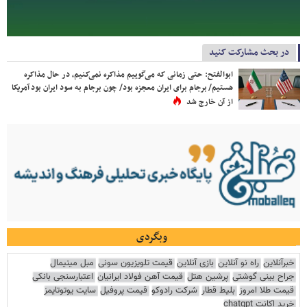
در بحث مشارکت کنید
ابوالفتح: حتی زمانی که می‌گوییم مذاکره نمی‌کنیم، در حال مذاکره
هستیم/ برجام برای ایران معجزه بود/ چون برجام به سود ایران بود آمریکا
از آن خارج شد
وبگردی
خبرآنلاین
راه نو آنلاین
بازی آنلاین
قیمت تلویزیون سونی
مبل مینیمال
جراح بینی گوشتی
پرشین هتل
قیمت آهن فولاد ایرانیان
اعتبارسنجی بانکی
قیمت طلا امروز
بلیط قطار
شرکت رادوکو
قیمت پروفیل
سایت یوتوتایمز
خرید اکانت chatgpt