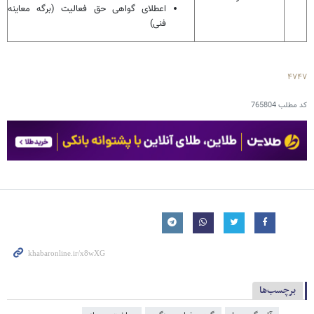
اعطلای گواهی حق فعالیت (برگه معاینه
فنی)
۴۷۴۷
کد مطلب
765804
برچسب‌ها