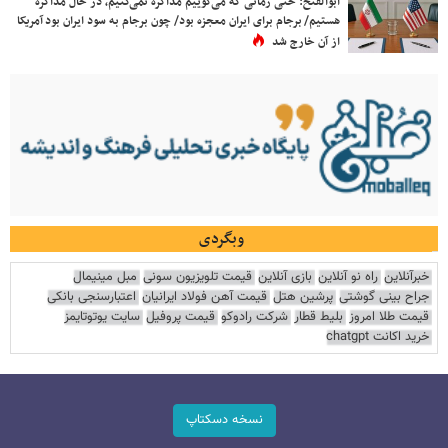
ابوالفتح: حتی زمانی که می‌گوییم مذاکره نمی‌کنیم، در حال مذاکره
هستیم/ برجام برای ایران معجزه بود/ چون برجام به سود ایران بود آمریکا
از آن خارج شد
وبگردی
خبرآنلاین
راه نو آنلاین
بازی آنلاین
قیمت تلویزیون سونی
مبل مینیمال
جراح بینی گوشتی
پرشین هتل
قیمت آهن فولاد ایرانیان
اعتبارسنجی بانکی
قیمت طلا امروز
بلیط قطار
شرکت رادوکو
قیمت پروفیل
سایت یوتوتایمز
خرید اکانت chatgpt
نسخه دسکتاپ