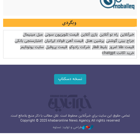
وبگردی
خبرآنلاین
راه نو آنلاین
بازی آنلاین
قیمت تلویزیون سونی
مبل مینیمال
جراح بینی گوشتی
پرشین هتل
قیمت آهن فولاد ایرانیان
اعتبارسنجی بانکی
قیمت طلا امروز
بلیط قطار
شرکت رادوکو
قیمت پروفیل
سایت یوتوتایمز
خرید اکانت chatgpt
نسخه دسکتاپ
تمامی حقوق این سایت برای خبرآنلاین محفوظ است. نقل مطالب با ذکر منبع بلامانع است.
Copyright © 2025 khabaronline News Agancy, All rights reserved
طراحی و تولید: نستوه