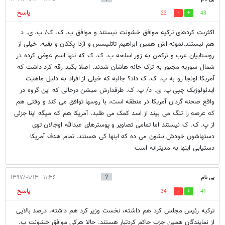
پاسخ
22
43
اکثریت کردهای ترکیه موافق خشونت نیستند و موافق پ. ک. ک/ پ. ی. د
هم نیستند.نمونه اش همین ابراهیم تاتلیسس و آزدا پککان و بقیه. خیلی از
روستاییان عرب و ترکمن به زور اسلحه پ. ک. ک که تنها اسم عوض کرده در
شمال سوریه مجبور به ترک خانه هاشان شدند. اصلا بگید رقه کرد داشت که
آمریکا اونجا رو به پ. ک. ک داد؟ جالبه که خیلی از افراد به دلیل ماهیت
ایدئولوژیک چپی پ. ی. د/ پ. ک. طرفدارش میشن درحالی که این گروه در
واقع صحنه گردان آمریکا در منطقه است، با روسها توافق می کند و وقتی هم
که عرصه را تنگ می بیند از اسد کمک می طلبد. آمریکا هم که میگه اینا جزئی
از پ. ک. ک نیستند اما تمامی تصاویر و پوسترهای عبدالله اوجالان توی
دستهاشون خودش نشون می ده که اینها کی هستند. تمام هدف آمریکا
دستیابی اینها به مدیترانه است
بی نام
۱۱:۳۶ - ۱۳۹۷/۰۱/۱۳
پاسخ
34
41
ترکیه رئیس مجلس کرد هم داشته، نخست وزیر کرد هم داشته. درصد بالایی
از نمایندگان همین جزب حاکم کردتبار هستند. حالا هرکی موافق خشونت پ.