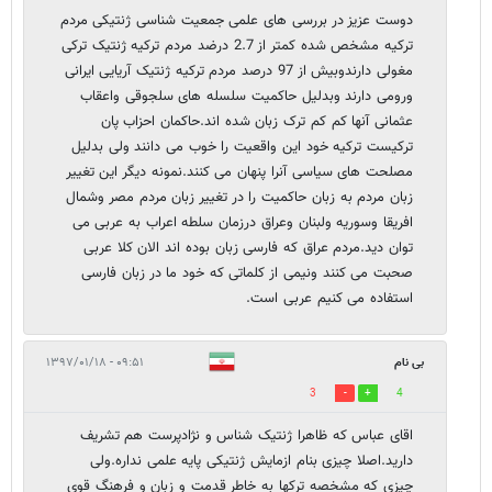
دوست عزیز در بررسی های علمی جمعیت شناسی ژنتیکی مردم
ترکیه مشخص شده کمتر از 2.7 درضد مردم ترکیه ژنتیک ترکی
مغولی دارندوبیش از 97 درصد مردم ترکیه ژنتیک آریایی ایرانی
ورومی دارند وبدلیل حاکمیت سلسله های سلجوقی واعقاب
عثمانی آنها کم کم ترک زبان شده اند.حاکمان احزاب پان
ترکیست ترکیه خود این واقعیت را خوب می دانند ولی بدلیل
مصلحت های سیاسی آنرا پنهان می کنند.نمونه دیگر این تغییر
زبان مردم به زبان حاکمیت را در تغییر زبان مردم مصر وشمال
افریقا وسوریه ولبنان وعراق درزمان سلطه اعراب به عربی می
توان دید.مردم عراق که فارسی زبان بوده اند الان کلا عربی
صحبت می کنند ونیمی از کلماتی که خود ما در زبان فارسی
استفاده می کنیم عربی است.
بی نام
۰۹:۵۱ - ۱۳۹۷/۰۱/۱۸
3
4
اقای عباس که ظاهرا ژنتیک شناس و نژادپرست هم تشریف
دارید.اصلا چیزی بنام ازمایش ژنتیکی پایه علمی نداره.ولی
چیزی که مشخصه ترکها به خاطر قدمت و زبان و فرهنگ قوی