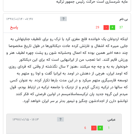
مایه شرمساری است حرکت رئیس جمهور ترکیه
بی نام
۰۷:۴۷ - ۱۳۹۷/۰۱/۱۴
پاسخ
29
37
اینکە اردوغان یک خوانندە فلج مغزی کرد یا ترک رو برای تلطیف جنایتهاش بە
جایی میبرە کە اشغال و غارتش کردە عادت دیکتاتورها در طول تاریخ مخصوصا
چند دهە اخیر همین بودە کە اعمال وحشیانە شون رو پشت چهرە لطیف هنر و
ورزش قایم کنند. اما تعجب من از ایرانیهایی است کە برای این دیکتاتور
خونخوار بە بە و چە چە میکنند ،هنوز ٢ سال نگذشتە از وقتی کە فردای روزی
کە اومد ایران، هرچی از دهنش در اومد بە ایرانیا گفت و اونا رو متهم بە
توسعە فارسیگری متهم میکرد و در این مدت بارها تکرار کردە. بە عنوان کسی
کە سالها در ترکیە زندگی کردم و از نزدیک با جامعە ترکیە در ارتباط بودم، قول
میدم این گروه جدید پان ترکیسماسلامیسم در اولین فرصتی کە فکر کنند
توانشو دارن از اجدادشون چنگیز و تیمور بدتر بر سر ایران خواهد آورد.
عباس
۱۶:۱۳ - ۱۳۹۷/۰۱/۱۵
6
1