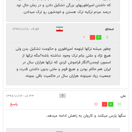
که داشتن امپراطوریهای بزرگی تشکیل دادن و در زمان حال نود
درصد مردم ترکیه ترک هستن و خودشون رو ترک میدادن.
اسحاق
۰۹:۵۷ - ۱۳۹۷/۰۱/۱۸
1
5
چطور میشه ترکها اینهمه امپراطوری و حکومت تشکیل بدن ولی
هیچ نژاد و ملتی بنام ترک وجود نداشته باشه؟مگه ترکها از
اسمون اومدن؟انگار فراموش کردی که ترکها هزاران سال در
ایران هم حاکم بودن و هیچ قوم و ملتی بدون داشتن قدرت و
جمعیت زیاد نمیتونه هزاران سال در حاکمیت باقی بمونه.
علی
۰۸:۳۳ - ۱۳۹۷/۰۱/۱۴
پاسخ
22
22
سگها پارس میکنند و کاروان به راهش ادامه میدهد.