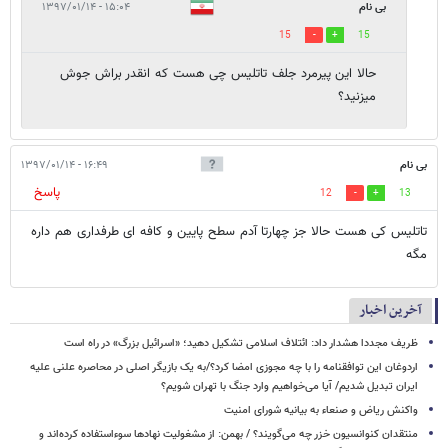
بی نام
۱۵:۰۴ - ۱۳۹۷/۰۱/۱۴
15
15
حالا این پیرمرد جلف تاتلیس چی هست که انقدر براش جوش
میزنید؟
بی نام
۱۶:۴۹ - ۱۳۹۷/۰۱/۱۴
پاسخ
12
13
تاتلیس کی هست حالا جز چهارتا آدم سطح پایین و کافه ای طرفداری هم داره
مگه
آخرین اخبار
ظریف مجددا هشدار داد: ائتلاف اسلامی تشکیل دهید؛ «اسرائیل بزرگ» در راه است
اردوغان این توافقنامه را با چه مجوزی امضا کرد؟/به یک بازیگر اصلی در محاصره علنی علیه
ایران تبدیل شدیم/ آیا می‌خواهیم وارد جنگ با تهران شویم؟
واکنش ریاض و صنعاء به بیانیه شورای امنیت
منتقدان کنوانسیون خزر چه می‌گویند؟ / بهمن: از مشغولیت نهادها سوءاستفاده کرده‌اند و