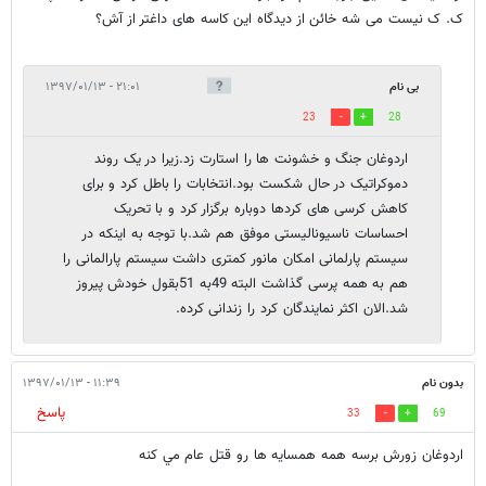
ک. ک نیست می شه خائن از دیدگاه این کاسه های داغتر از آش؟
بی نام
۲۱:۰۱ - ۱۳۹۷/۰۱/۱۳
23
28
اردوغان جنگ و خشونت ها را استارت زد.زیرا در یک روند
دموکراتیک در حال شکست بود.انتخابات را باطل کرد و برای
کاهش کرسی های کردها دوباره برگزار کرد و با تحریک
احساسات ناسیونالیستی موفق هم شد.با توجه به اینکه در
سیستم پارلمانی امکان مانور کمتری داشت سیستم پارالمانی را
هم به همه پرسی گذاشت البته 49به 51بقول خودش پیروز
شد.الان اکثر نمایندگان کرد را زندانی کرده.
بدون نام
۱۱:۳۹ - ۱۳۹۷/۰۱/۱۳
پاسخ
33
69
اردوغان زورش برسه همه همسايه ها رو قتل عام مي كنه