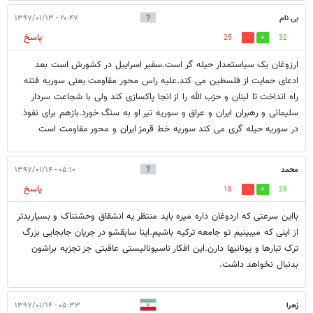
بی نام
۲۰:۴۷ - ۱۳۹۷/۰۱/۱۳
پاسخ
25
32
ارزوغان یک سیاستمدار حیله گر است.سفیر اسراییل در کشورش است بعد
ادعای حمایت از فلسطین می کند.علیه راس محور مقاومت یعنی سوریه فتنه
راه انداخت تا لبنان و حزب الله را از انجا پاکسازی کند ولی با شجاعت سردار
سلیمانی و رهبران ایران و عراق و سوریه تیر او به سنگ خورد.بازهم برای نفوذ
در سوریه حیله گری می کند سوریه خط قرمز ایران و محور مقاومت است
محمد
۰۵:۱۰ - ۱۳۹۷/۰۱/۱۴
پاسخ
18
28
بااین سرعتی که اردوغان داره میره باید منتظر یه انشقاق وحشتناک و بسیاربدتر
از اینی که میبینیم تو جامعه ترکیه باشیم.اینا سابقشو در جریان جابجایی بزرگ‌
ترک تبارها و یونانیها دارن.این افکار ناسیونالیستی عاقبتی جز تجزیه براشون
بدنبال نخواهد داشت.
زهرا
۰۵:۳۳ - ۱۳۹۷/۰۱/۱۴