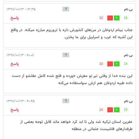
بی نام
۱۳:۳۵ - ۱۳۹۷/۰۱/۱۳
پاسخ
52
26
جناب بینام اردوغان در مرزهای کشورش داره با تروریزم مبارزه میکنه. در واقع
این آشیه که غرب و اسراییل برای ما پختن.
بی نام
۲۰:۰۶ - ۱۳۹۷/۰۱/۱۳
پاسخ
20
24
این بنده خدا از وقتی تیر تو مغزش خورده و فلج شده کامل عقلشو از دست
داده طیبه اردوغان هم ازش سواستفاده می‌کنه
بی نام
۲۰:۴۵ - ۱۳۹۷/۰۱/۱۳
پاسخ
24
29
عفرین استان ترکیه شد ولی تا ابد کرد خواهد ماند قابل توجه بعضی از
طرفدارهای فاشیست عثمانی در منطقه