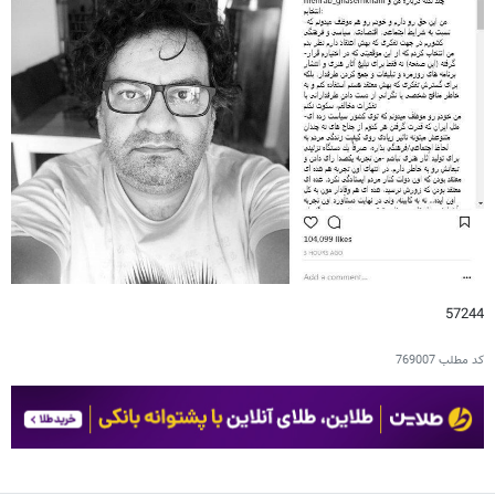
57244
کد مطلب
769007