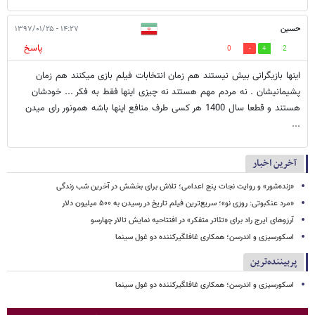
حسین
۱۴:۲۷ - ۱۳۹۷/۰۱/۲۵
پاسخ
0
2
اینها بازیگرانی بیش نیستند هم زمان انتخابات فیلم بازی میکنند هم زمان
پشیمانیشان . نه مردم مهم هستند نه چیزی اینها فقط به فکر ... خودشان
هستند و قطعا سال 1400 هر کسی طرف منافع اینها باشه همونور رای میدن
...
آخرین اخبار
«زنده‌شور» و روایت نجات پنج اعدامی؛ تلاش برای بخشش در آخرین شب زندگی
«مرد عنکبوتی: روزی نو»؛ سریع‌ترین فیلم تاریخ در رسیدن به ۵۰۰ میلیون دلار
آرزوهای ایرج راد برای «تئاتر متفکر» در افتتاحیه نمایش تالار چهارسو
اسکورسیزی و اندرسن؛ همکاری غافلگیرکننده دو غول سینما
پربیننده‌ترین
اسکورسیزی و اندرسن؛ همکاری غافلگیرکننده دو غول سینما