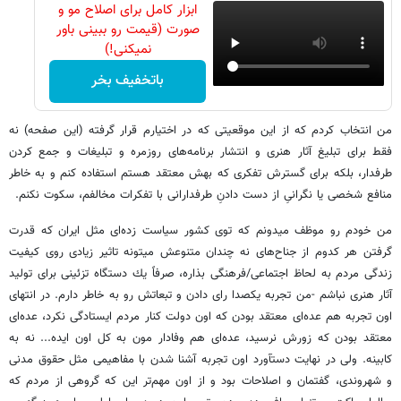
ابزار کامل برای اصلاح مو و
صورت (قیمت رو ببینی باور
نمیکنی!)
باتخفیف بخر
من انتخاب كردم كه از اين موقعيتى كه در اختيارم قرار گرفته (اين صفحه) نه
فقط براى تبليغ آثار هنرى و انتشار برنامه‌هاى روزمره و تبليغات و جمع كردن
طرفدار، بلكه براى گسترش تفكرى كه بهش معتقد هستم استفاده كنم و به خاطر
منافع شخصى يا نگرانىِ از دست دادنِ طرفدارانى با تفكرات مخالفم، سكوت نكنم.
من خودم رو موظف ميدونم كه توى كشور سياست زده‌اى مثل ايران كه قدرت
گرفتن هر كدوم از جناح‌هاى نه چندان متنوعش ميتونه تاثير زيادى روى كيفيت
زندگى مردم به لحاظ اجتماعى/فرهنگى بذاره، صرفاً يك دستگاه تزئينى براى توليد
آثار هنرى نباشم -من تجربه يكصدا راى دادن و تبعاتش رو به خاطر دارم. در انتهاى
اون تجربه هم عده‌اى معتقد بودن كه اون دولت كنار مردم ايستادگى نكرد، عده‌اى
معتقد بودن كه زورش نرسيد، عده‌اى هم وفادار مون به كل اون ايده... نه به
كابينه. ولى در نهايت دستآورد اون تجربه آشنا شدن با مفاهيمى مثل حقوق مدنى
و شهروندى، گفتمان و اصلاحات بود و از اون مهم‌تر اين كه گروهى از مردم كه