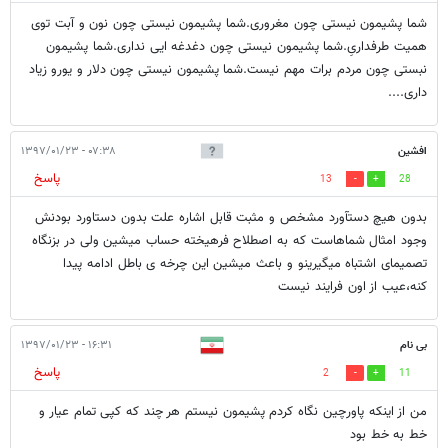
شما پشیمون نیستی چون مغروری.شما پشیمون نیستی چون نون و آبت توی
همیت طرفداریِ.شما پشیمون نیستی چون دغدغه ایی نداری.شما پشیمون
نبستی چون مردم برات مهم نیست.شما پشیمون نیستی چون دلار و یورو زیاد
داری....
افشین
۰۷:۳۸ - ۱۳۹۷/۰۱/۲۳
پاسخ
13
28
بدون هيچ دستآورد مشخص و مثبت قابل اشاره علت بدون دستاورد بودنش
وجود امثال شماهاست که به اصطلاح فرهیخته حساب میشین ولی در بزنگاه
تصمیمای اشتباه میگیرینو و باعث میشین این چرخه ی باطل ادامه پیدا
کنه،عیب از اون فرایند نیست
بی نام
۱۶:۳۱ - ۱۳۹۷/۰۱/۲۳
پاسخ
2
11
من از اینکه پاورچین نگاه کردم پشیمون نیستم هر چند که کپی تمام عیار و
خط به خط بود