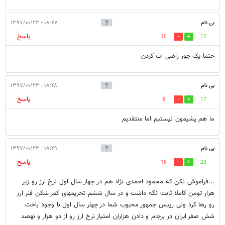
بی نام
۱۸:۴۷ - ۱۳۹۷/۰۱/۲۳
پاسخ
10
12
حتما یک جور راضی ات کردن
بی نام
۱۸:۴۸ - ۱۳۹۷/۰۱/۲۳
پاسخ
8
17
ما هم پشیمون نیستیم اما منتقدیم
بی نام
۱۸:۴۹ - ۱۳۹۷/۰۱/۲۳
پاسخ
16
20
...فراموش نکن که محمود احمدی نژاد هم در چهار سال اول نرخ ارز رو زیر
هزار تومن کاملا ثابت نگه داشت و در سال ششم تحریمهای کمر شکن فنر ارز
رو رها کرد ولی رییس جمهور محبوب شما در چهار سال اول با وجود باخت
شش صفر ایران در برجام و دادن هزاران امتیاز نرخ ارز رو از دو هزار و نهصد