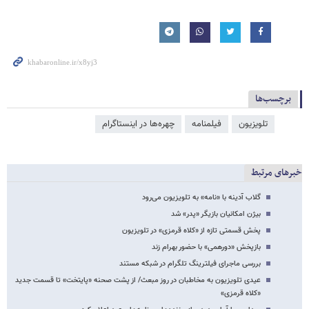
برچسب‌ها
تلویزیون
فیلمنامه
چهره‌ها در اینستاگرام
خبرهای مرتبط
گلاب آدینه با «نامه»‌ به تلویزیون می‌رود
بیژن امکانیان بازیگر «پدر» شد
پخش قسمتی تازه از «کلاه قرمزی» در تلویزیون
بازپخش «دورهمی» با حضور بهرام زند
بررسی ماجرای فیلترینگ تلگرام در شبکه مستند
عیدی تلویزیون به مخاطبان در روز مبعث/ از پشت صحنه «پایتخت» تا قسمت جدید
«کلاه قرمزی»