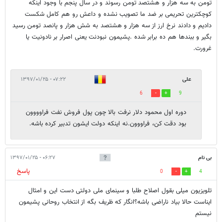
تومن به سه هزار و هشتصد تومن رسوند و در سال پنجم با وجود اینکه
کوچکترین تحریمی بر ضد ما تصویب نشده و داعش رو هم کامل شکست
دادیم و دادند نرخ ارز از سه هزار و هشتصد به شش هزار و پانصد تومن رسید
بگیر و ببندها هم ده برابر شده .پشیمون نبودنت یعنی اصرار بر نادونیت یا
غرورت.
علی
۰۷:۲۲ - ۱۳۹۷/۰۱/۲۵
6
9
دوره اول محمود دلار نرفت بالا چون پول فروش نفت فراوووون
بود دقت کن، فراووون.نه اینکه دولت ایشون تدبیر کرده باشه.
بی نام
۰۶:۲۷ - ۱۳۹۷/۰۱/۲۵
پاسخ
0
4
تلویزیون میلی بقول اصلاح طلبا و سینمای ملی دولتی دست این و امثال
ایناست حالا بیاد ناراضی باشه؟انگار که ظریف بگه از انتخاب روحانی پشیمون
نیستم