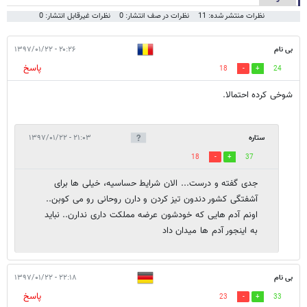
نظرات منتشر شده: 11
نظرات در صف انتشار: 0
نظرات غیرقابل انتشار: 0
بی نام
۲۰:۲۶ - ۱۳۹۷/۰۱/۲۲
پاسخ
18
24
شوخی کرده احتمالا.
ستاره
۲۱:۰۳ - ۱۳۹۷/۰۱/۲۲
18
37
جدی گفته و درست... الان شرایط حساسیه، خیلی ها برای
آشفتگی کشور دندون تیز کردن و دارن روحانی رو می کوبن..
اونم آدم هایی که خودشون عرضه مملکت داری ندارن.. نباید
به اینجور آدم ها میدان داد
بی نام
۲۲:۱۸ - ۱۳۹۷/۰۱/۲۲
پاسخ
23
33