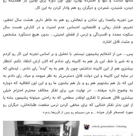
سالها ساكت و تنها و افسرده بودن، توى اون دوره براى اولين بار همديگه رو
ديدن، شنيدن، شمردن و ديگران رو هم وادار كردن به اين كار.
من تجربه يكصدا راى ندادن و تبعاتش رو هم به خاطر دارم. هشت سال تحقير،
تحريم، فشار روانى و اقتصادى، احساس عدم امنيت و در كنارش هست سال
سكوت مجدد و افسردگى و ترس از فضاى امنيتى... بدون هيچ دستآورد مشخص
و مثبت قابل اشاره.
پس... من از انتخابم پشيمون نيستم. با تحليل و بر اساس تجربه اين كار رو كردم
و نه شير يا خط. اين بار هم به كابينه راى ندادم كه الان ازش انتقاد نكنم. انتظار
بيشترى هم از اين كابينه نداشتم، چون باز هم به يه "ايده" راى دادم... ايده‌اى كه
در سايه اين كابينه و اين دولت قابل دسترس‌تر به نظر ميومد و مياد. راى دادم به
اين كه باز هم بشنويم هم رو و باز هم بشنون ما رو و اين اون اتفاقيه كه دوباره
به وضوح داره ميفته... -در نهايت من براى تفكر مخالف محترم احترام خيلى
بيشترى قائل هستم تا تفكرى اونقدر سطحى كه به راحتى ميتونه پشيمون بشه يا
از اون بدتر تفكر خنثايى كه براى مخفى كردن ترس منفعت طلبانه‌اش، ديگران رو
مورد تمسخر قرار ميده
...و من سيبيلم رو پس از قرن‌ها زدم.»