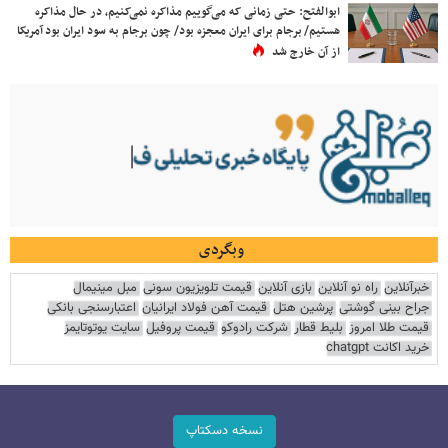
ابوالفتح: حتی زمانی که می‌گوییم مذاکره نمی‌کنیم، در حال مذاکره
هستیم/ برجام برای ایران معجزه بود/ چون برجام به سود ایران بود آمریکا
از آن خارج شد
وبگردی
خبرآنلاین
راه نو آنلاین
بازی آنلاین
قیمت تلویزیون سونی
مبل مینیمال
جراح بینی گوشتی
پرشین هتل
قیمت آهن فولاد ایرانیان
اعتبارسنجی بانکی
قیمت طلا امروز
بلیط قطار
شرکت رادوکو
قیمت پروفیل
سایت یوتوتایمز
خرید اکانت chatgpt
نسخه دسکتاپ