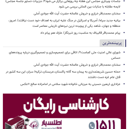
جلسات وبیناری مجلس این هفته چه روزهایی برگزار می شود؟/ جزییات دستور جلسه مجلس/
لایحه مقابله با جنایات بین المللی بررسی می شود
سخنان محمدباقر خرازی و خروش عالمانه حضرت آیت الله جوادی آملی
بیانیه جدید سپاه/ آمریکا و اسرائیل در جنگ علیه ایران به اهداف خود دست نیافتند/ امروز،
منطقه و جهان، شاهد یکی از پیچیده ترین نبردهای تاریخی معاصر است
پیام محمدباقر قالیباف به مناسبت روز خبرنگار/ عارف هم پیام داد
پربیننده‌ترین
شورای عالی امنیت ملی کجاست؟/ اتاقی برای تصمیم‌سازی و تصمیم‌گیری درباره پرونده‌های
حساس
سخنان محمدباقر خرازی و خروش عالمانه حضرت آیت الله جوادی آملی
حمله حسین شریعتمداری به پیمان سه گانه پاکستان،عربستان،ترکیه/ سزان این سه کشور در
قتل عام غزه دست داشتند
عزاداری اربعین حسینی به میزبانی خانواده شهید سلامی در امامزاده صالح +عکس