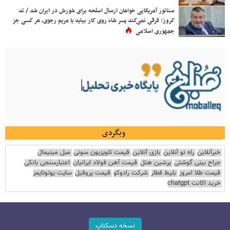
سناتور آمریکایی خواهان ارسال اسلحه برای شورش در ایران شد / تد
کروز: فرقی نمی‌کند پسر شاه روی کار بیاید یا مریم رجوی، هر کسی جز
جمهوری اسلامی
وبگردی
خبرآنلاین
راه نو آنلاین
بازی آنلاین
قیمت تلویزیون سونی
مبل مینیمال
جراح بینی گوشتی
پرشین هتل
قیمت آهن فولاد ایرانیان
اعتبارسنجی بانکی
قیمت طلا امروز
بلیط قطار
شرکت رادوکو
قیمت پروفیل
سایت یوتوتایمز
خرید اکانت chatgpt
نسخه دسکتاپ