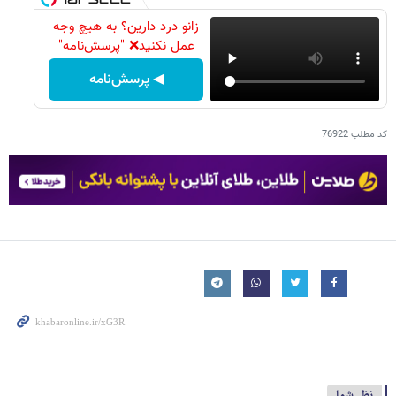
زانو درد دارین؟ به هیچ وجه
عمل نکنید❌ "پرسش‌نامه"
◀ پرسش‌نامه
کد مطلب
76922
نظر شما