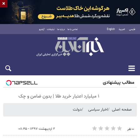
×
فارسی
العربية
English
تماس با ما
درباره ما
تبلیغات
آرشیو
جمعه ۱۶ مرداد ۱۴۰۵
مطالب پیشنهادی
۱ میلیارد اعتبار خرید طلا | بدون ضامن و چک
صفحه اصلی
اخبار سیاسی
دولت
۲ اردیبهشت ۱۳۹۷ - ۰۸:۴۵
۰ نفر